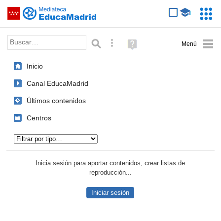
Mediateca de EducaMadrid
Saltar navegación
Servic
Educa
Palabra o frase:
Búsqueda avanzada
Ayuda
(en
ventana
Inicio
nueva)
Canal EducaMadrid
Últimos contenidos
Centros
Tipo de contenido:
Inicia sesión para aportar contenidos, crear listas de
reproducción...
Iniciar sesión