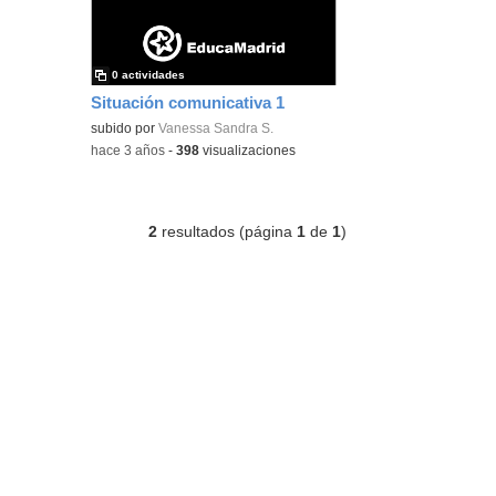
0 actividades
Situación comunicativa 1
subido por
Vanessa Sandra S.
-
hace 3 años
-
398
visualizaciones
2
resultados (página
1
de
1
)