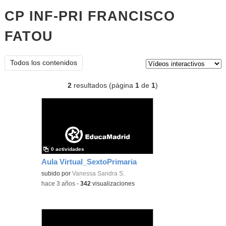
CP INF-PRI FRANCISCO
FATOU
vídeos interactivos
Tipo de contenido:
Todos los contenidos
2
resultados (página
1
de
1
)
0 actividades
Aula Virtual_SextoPrimaria
subido por
Vanessa Sandra S.
-
hace 3 años
-
342
visualizaciones