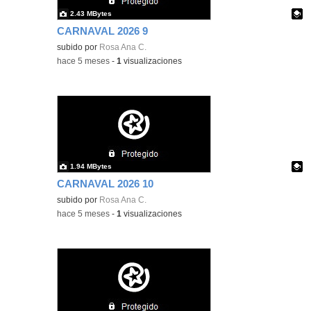
2.43 MBytes
CARNAVAL 2026 9
Contenido educativo.
subido por
Rosa Ana C.
-
hace 5 meses
-
1
visualizaciones
1.94 MBytes
CARNAVAL 2026 10
Contenido educativo.
subido por
Rosa Ana C.
-
hace 5 meses
-
1
visualizaciones