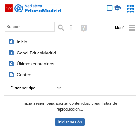
Mediateca de EducaMadrid
Saltar navegación
Servic
Educa
Palabra o frase:
Búsqueda avanzada
Ayuda
(en
ventana
Inicio
nueva)
Canal EducaMadrid
Últimos contenidos
Centros
Tipo de contenido:
Inicia sesión para aportar contenidos, crear listas de
reproducción...
Iniciar sesión