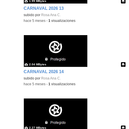
1.99 MBytes
CARNAVAL 2026 13
Contenido educativo.
subido por
Rosa Ana C.
-
hace 5 meses
-
1
visualizaciones
2.04 MBytes
CARNAVAL 2026 14
Contenido educativo.
subido por
Rosa Ana C.
-
hace 5 meses
-
1
visualizaciones
2.27 MBytes