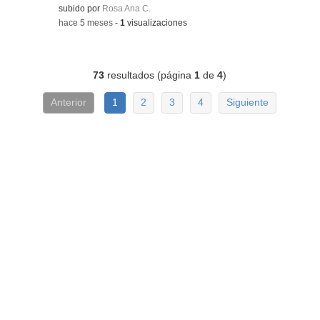
Contenido educativo.
subido por
Rosa Ana C.
-
hace 5 meses
-
1
visualizaciones
73
resultados (página
1
de
4
)
Anterior
1
2
3
4
Siguiente