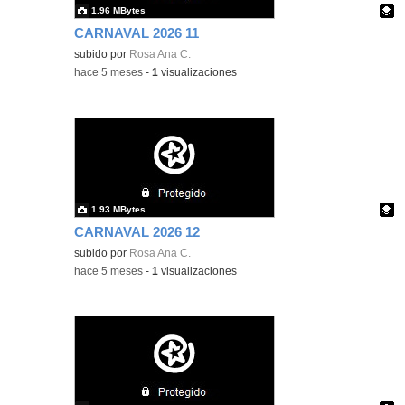
1.96 MBytes
CARNAVAL 2026 11
Contenido educativo.
subido por
Rosa Ana C.
-
hace 5 meses
-
1
visualizaciones
1.93 MBytes
CARNAVAL 2026 12
Contenido educativo.
subido por
Rosa Ana C.
-
hace 5 meses
-
1
visualizaciones