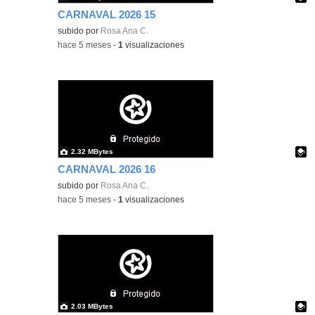
CARNAVAL 2026 15
Contenido educativo.
subido por
Rosa Ana C.
-
hace 5 meses
-
1
visualizaciones
2.32 MBytes
CARNAVAL 2026 16
Contenido educativo.
subido por
Rosa Ana C.
-
hace 5 meses
-
1
visualizaciones
2.03 MBytes