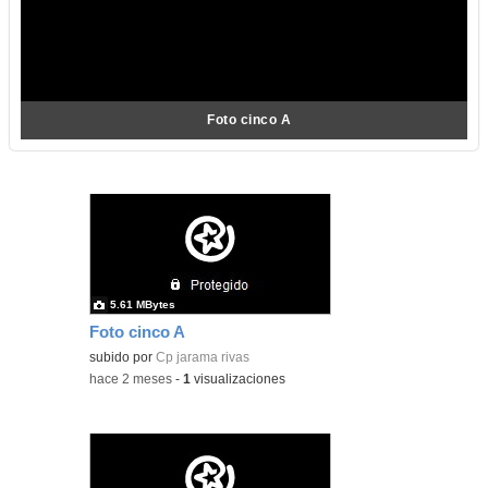
Foto cinco A
5.61 MBytes
Foto cinco A
subido por
Cp jarama rivas
-
hace 2 meses
-
1
visualizaciones