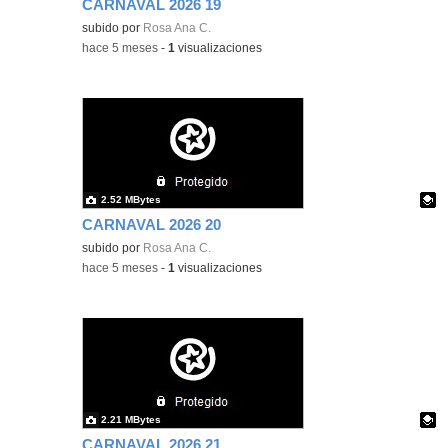
CARNAVAL 2026 19
Contenido educativo.
subido por
Rosa Ana C.
-
hace 5 meses
-
1
visualizaciones
2.52 MBytes
CARNAVAL 2026 20
Contenido educativo.
subido por
Rosa Ana C.
-
hace 5 meses
-
1
visualizaciones
2.21 MBytes
CARNAVAL 2026 21