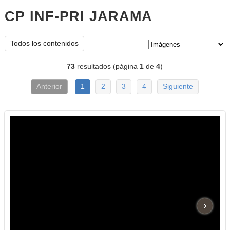
CP INF-PRI JARAMA
imágenes
Tipo de contenido:
Todos los contenidos
73
resultados (página
1
de
4
)
Anterior
1
2
3
4
Siguiente
›