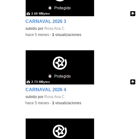
2.66 MBytes
CARNAVAL 2026 3
Contenido educativo.
subido por
Rosa Ana C.
-
hace 5 meses
-
1
visualizaciones
2.73 MBytes
CARNAVAL 2026 4
Contenido educativo.
subido por
Rosa Ana C.
-
hace 5 meses
-
1
visualizaciones