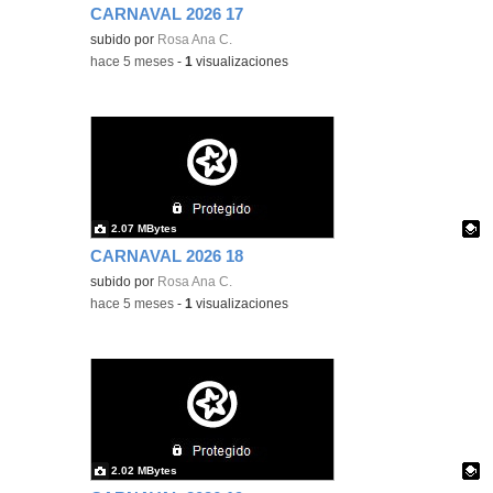
CARNAVAL 2026 17
Contenido educativo.
subido por
Rosa Ana C.
-
hace 5 meses
-
1
visualizaciones
2.07 MBytes
CARNAVAL 2026 18
Contenido educativo.
subido por
Rosa Ana C.
-
hace 5 meses
-
1
visualizaciones
2.02 MBytes