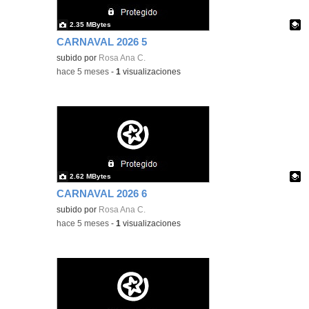
2.35 MBytes
CARNAVAL 2026 5
Contenido educativo.
subido por
Rosa Ana C.
-
hace 5 meses
-
1
visualizaciones
2.62 MBytes
CARNAVAL 2026 6
Contenido educativo.
subido por
Rosa Ana C.
-
hace 5 meses
-
1
visualizaciones