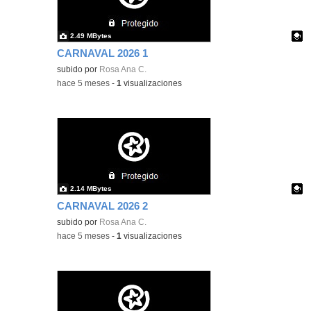
2.49 MBytes
CARNAVAL 2026 1
Contenido educativo.
subido por
Rosa Ana C.
-
hace 5 meses
-
1
visualizaciones
2.14 MBytes
CARNAVAL 2026 2
Contenido educativo.
subido por
Rosa Ana C.
-
hace 5 meses
-
1
visualizaciones