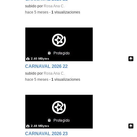
Contenido educativo.
subido por
Rosa Ana C.
-
hace 5 meses
-
1
visualizaciones
2.40 MBytes
CARNAVAL 2026 22
Contenido educativo.
subido por
Rosa Ana C.
-
hace 5 meses
-
1
visualizaciones
2.48 MBytes
CARNAVAL 2026 23