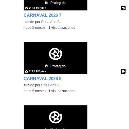
2.33 MBytes
CARNAVAL 2026 7
Contenido educativo.
subido por
Rosa Ana C.
-
hace 5 meses
-
1
visualizaciones
2.19 MBytes
CARNAVAL 2026 8
Contenido educativo.
subido por
Rosa Ana C.
-
hace 5 meses
-
1
visualizaciones