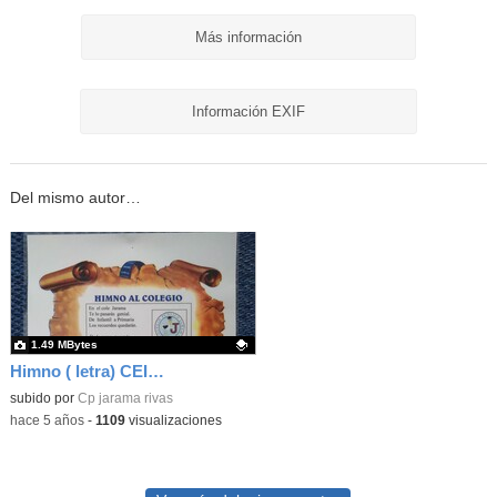
Más información
Información EXIF
Del mismo autor…
1.49 MBytes
Himno ( letra) CEIP Jarama ( Rivas)
Contenido educativo.
subido por
Cp jarama rivas
-
hace 5 años
-
1109
visualizaciones