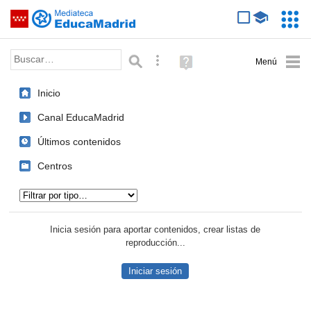
Mediateca de EducaMadrid
Saltar navegación
Servic
Educa
Palabra o frase:
Búsqueda avanzada
Ayuda
(en
ventana
Inicio
nueva)
Canal EducaMadrid
Últimos contenidos
Centros
Tipo de contenido:
Inicia sesión para aportar contenidos, crear listas de
reproducción...
Iniciar sesión