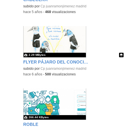
subido por
Cp juanramonjimenez madrid
-
hace 5 años
-
468
visualizaciones
2.29 MBytes
FLYER PÁJARO DEL CONOCIMIENTO
Contenido educativo.
subido por
Cp juanramonjimenez madrid
-
hace 6 años
-
500
visualizaciones
266.44 KBytes
ROBLE