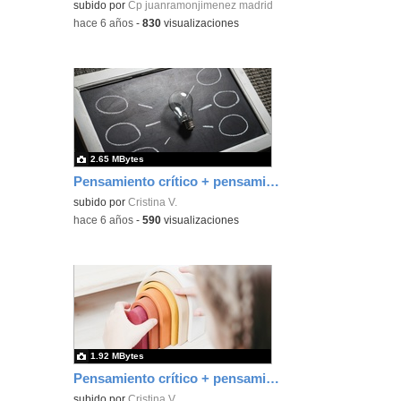
subido por
Cp juanramonjimenez madrid
-
hace 6 años
-
830
visualizaciones
2.65 MBytes
Pensamiento crítico + pensamiento creativo 1
subido por
Cristina V.
-
hace 6 años
-
590
visualizaciones
1.92 MBytes
Pensamiento crítico + pensamiento creativo 2
subido por
Cristina V.