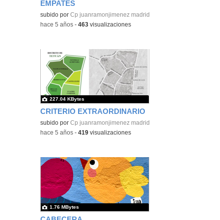
EMPATES
subido por
Cp juanramonjimenez madrid
-
hace 5 años
-
463
visualizaciones
227.04 KBytes
CRITERIO EXTRAORDINARIO
subido por
Cp juanramonjimenez madrid
-
hace 5 años
-
419
visualizaciones
1.76 MBytes
CABECERA