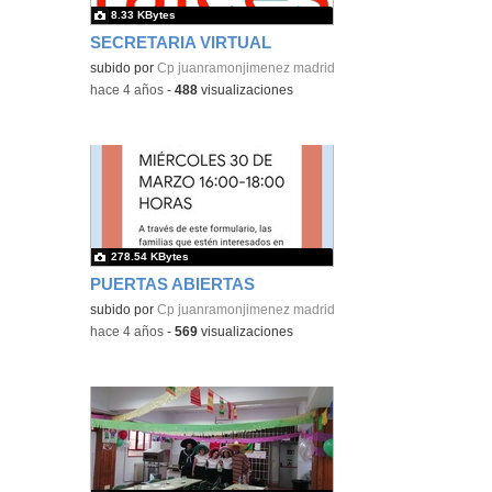
8.33 KBytes
SECRETARIA VIRTUAL
subido por
Cp juanramonjimenez madrid
-
hace 4 años
-
488
visualizaciones
278.54 KBytes
PUERTAS ABIERTAS
subido por
Cp juanramonjimenez madrid
-
hace 4 años
-
569
visualizaciones