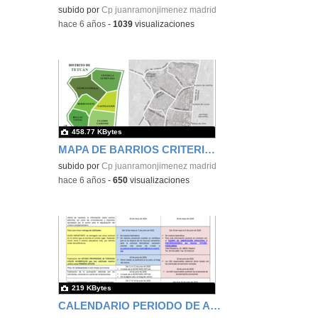
subido por
Cp juanramonjimenez madrid
-
hace 6 años
-
1039
visualizaciones
458.77 KBytes
MAPA DE BARRIOS CRITERIO EXTRAORDINARIO
subido por
Cp juanramonjimenez madrid
-
hace 6 años
-
650
visualizaciones
219 KBytes
CALENDARIO PERIODO DE ADMISIÓN 202021