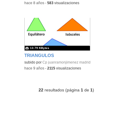
-
hace 8 años
-
583
visualizaciones
13.79 KBytes
TRIANGULOS
subido por
Cp juanramonjimenez madrid
-
hace 9 años
-
2115
visualizaciones
22
resultados (página
1
de
1
)