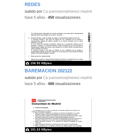
REDES
subido por
Cp juanramonjimenez madrid
-
hace 5 años
-
450
visualizaciones
156.92 KBytes
BAREMACION 202122
subido por
Cp juanramonjimenez madrid
-
hace 5 años
-
488
visualizaciones
181.63 KBytes