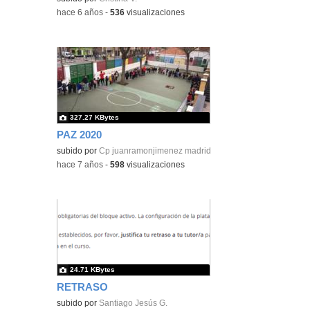
-
hace 6 años
-
536
visualizaciones
327.27 KBytes
PAZ 2020
subido por
Cp juanramonjimenez madrid
-
hace 7 años
-
598
visualizaciones
24.71 KBytes
RETRASO
subido por
Santiago Jesús G.