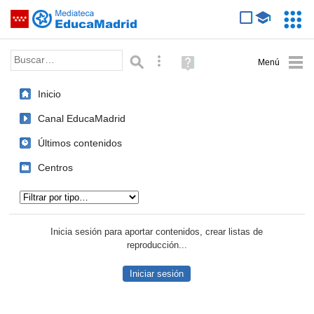
Mediateca de EducaMadrid
Saltar navegación
Servic
Educa
Palabra o frase:
Búsqueda avanzada
Ayuda
(en
ventana
Inicio
nueva)
Canal EducaMadrid
Últimos contenidos
Centros
Tipo de contenido:
Inicia sesión para aportar contenidos, crear listas de
reproducción...
Iniciar sesión