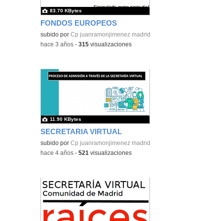
83.70 KBytes
FONDOS EUROPEOS
subido por
Cp juanramonjimenez madrid
-
hace 3 años
-
315
visualizaciones
11.90 KBytes
SECRETARIA VIRTUAL
subido por
Cp juanramonjimenez madrid
-
hace 4 años
-
521
visualizaciones