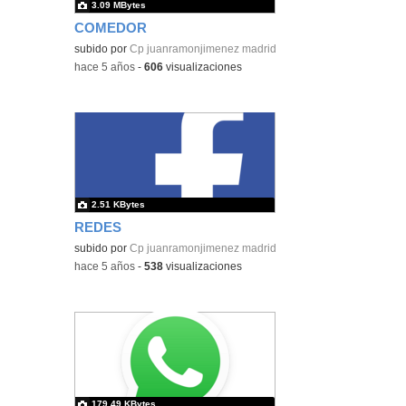
3.09 MBytes
COMEDOR
subido por
Cp juanramonjimenez madrid
-
hace 5 años
-
606
visualizaciones
2.51 KBytes
REDES
subido por
Cp juanramonjimenez madrid
-
hace 5 años
-
538
visualizaciones
179.49 KBytes