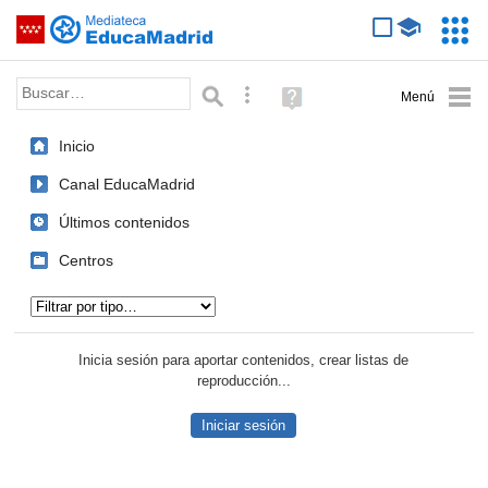
Mediateca de EducaMadrid
Saltar navegación
Servic
Educa
Palabra o frase:
Búsqueda avanzada
Ayuda
(en
ventana
Inicio
nueva)
Canal EducaMadrid
Últimos contenidos
Centros
Tipo de contenido:
Inicia sesión para aportar contenidos, crear listas de
reproducción...
Iniciar sesión