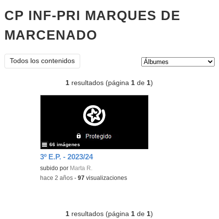
CP INF-PRI MARQUES DE
MARCENADO
Álbumes
Tipo de contenido:
Todos los contenidos
1
resultados (página
1
de
1
)
66 imágenes
3º E.P. - 2023/24
subido por
Marta R.
-
hace 2 años
-
97
visualizaciones
1
resultados (página
1
de
1
)