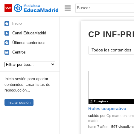
Mediateca de EducaMadrid
Saltar navegación
Palabra o frase:
Inicio
CP INF-P
Canal EducaMadrid
Últimos contenidos
Todos los contenidos
Centros
Tipo de contenido:
Inicia sesión para aportar
contenidos, crear listas de
reproducción...
2 páginas
Iniciar sesión
Roles cooperativo
subido por
Cp marquesdem
madrid
-
hace 7 años
-
597
visualiza