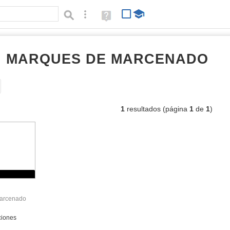
Búsqueda avanzada
Ayuda
(en
ventana
nueva)
RI MARQUES DE MARCENADO
do
Tipo de contenido:
1
resultados (página
1
de
1
)
arcenado
ciones