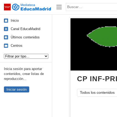
Mediateca de EducaMadrid
Saltar navegación
Palabra o frase:
Inicio
Canal EducaMadrid
Últimos contenidos
Centros
Tipo de contenido:
Inicia sesión para aportar
contenidos, crear listas de
CP INF-PR
reproducción...
Iniciar sesión
Todos los contenidos