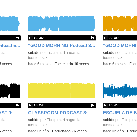
03′ 36″
02′ 45″
"GOOD MORNING Podcast 5" 17 de diciembre 2025
"GOOD MORNING Podcast 3" 5 de diciembre 2025
rcia
Contenido educativo.
subido por
Tic cp martinagarcia
Contenido educativo
subido por
Tic cp ma
fuenteelsaz
fuenteelsaz
6
veces
-
hace 6 meses
-
Escuchado
10
veces
-
hace 6 meses
-
Esc
08′ 24″
10′ 49″
CLASSROOM PODCAST 9: RECETAS EN INGLÉS 5ºC
CLASSROOM PODCAST 8: RADIO TEATRO - 6ºB
rcia
Contenido educativo.
subido por
Tic cp martinagarcia
Contenido educativo
subido por
Tic cp ma
fuenteelsaz
fuenteelsaz
5
veces
-
hace un año
-
Escuchado
26
veces
-
hace un año
-
Escu