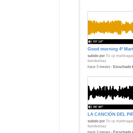
03′ 14″
Contenido educativo.
subido por
Tic cp martinaga
fuenteelsaz
-
hace 3 meses
-
Escuchado
06′ 40″
Contenido educativo.
subido por
Tic cp martinaga
fuenteelsaz
-
hace 3 meses
-
Escuchado