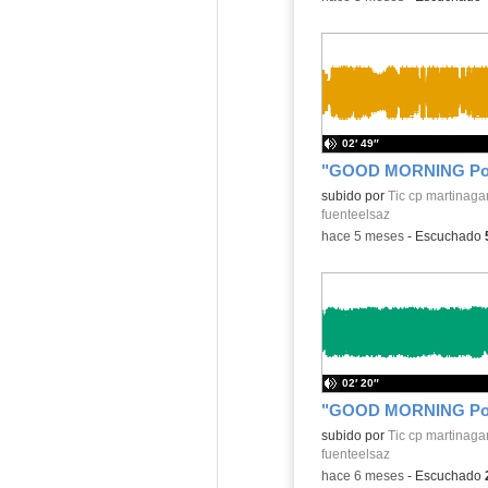
02′ 49″
Contenido educativo.
subido por
Tic cp martinaga
fuenteelsaz
-
hace 5 meses
-
Escuchado
02′ 20″
Contenido educativo.
subido por
Tic cp martinaga
fuenteelsaz
-
hace 6 meses
-
Escuchado