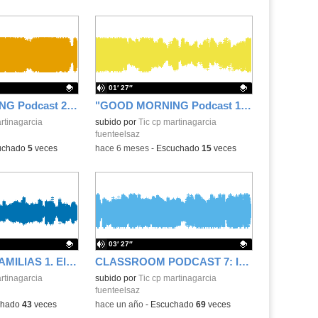
01′ 27″
"GOOD MORNING Podcast 2" 2 de diciembre 2025
"GOOD MORNING Podcast 1" 28 de noviembre 2025
.
rtinagarcia
Contenido educativo.
subido por
Tic cp martinagarcia
fuenteelsaz
uchado
5
veces
-
hace 6 meses
-
Escuchado
15
veces
03′ 27″
ESCUELA DE FAMILIAS 1. El Autismo
CLASSROOM PODCAST 7: INVENTOS DE MUJERES - 4ºESO
.
rtinagarcia
Contenido educativo.
subido por
Tic cp martinagarcia
fuenteelsaz
chado
43
veces
-
hace un año
-
Escuchado
69
veces