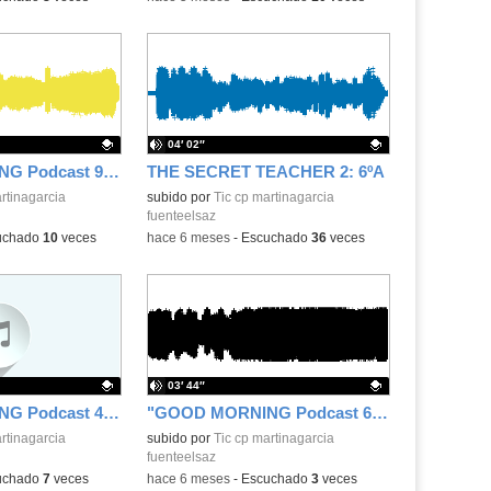
04′ 02″
"GOOD MORNING Podcast 9" 9 de febrero de 2026
THE SECRET TEACHER 2: 6ºA
.
rtinagarcia
Contenido educativo.
subido por
Tic cp martinagarcia
fuenteelsaz
uchado
10
veces
-
hace 6 meses
-
Escuchado
36
veces
03′ 44″
"GOOD MORNING Podcast 4" 9 de diciembre 2025
"GOOD MORNING Podcast 6" 19 de diciembre 2025
.
rtinagarcia
Contenido educativo.
subido por
Tic cp martinagarcia
fuenteelsaz
uchado
7
veces
-
hace 6 meses
-
Escuchado
3
veces