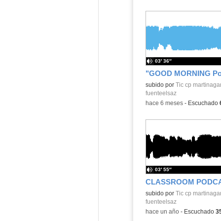
03′ 36″
Contenido educativo.
subido por
Tic cp martinaga
fuenteelsaz
-
hace 6 meses
-
Escuchado
03′ 55″
Contenido educativo.
subido por
Tic cp martinaga
fuenteelsaz
-
hace un año
-
Escuchado
3