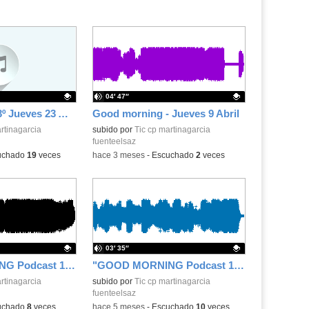
04′ 47″
Good morning 3º Jueves 23 Abril Día del libro
Good morning - Jueves 9 Abril
.
rtinagarcia
Contenido educativo.
subido por
Tic cp martinagarcia
fuenteelsaz
uchado
19
veces
-
hace 3 meses
-
Escuchado
2
veces
03′ 35″
"GOOD MORNING Podcast 13" 2 de marzo de 2026
"GOOD MORNING Podcast 12" 27 de febrero de 2026
.
rtinagarcia
Contenido educativo.
subido por
Tic cp martinagarcia
fuenteelsaz
uchado
8
veces
-
hace 5 meses
-
Escuchado
10
veces