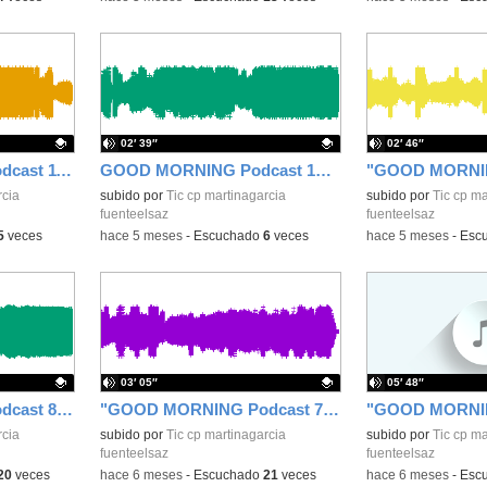
02′ 39″
02′ 46″
"GOOD MORNING Podcast 11" 23 de febrero de 2026
GOOD MORNING Podcast 10" 13 de febrero de 2026
rcia
Contenido educativo.
subido por
Tic cp martinagarcia
Contenido educativo
subido por
Tic cp ma
fuenteelsaz
fuenteelsaz
5
veces
-
hace 5 meses
-
Escuchado
6
veces
-
hace 5 meses
-
Esc
03′ 05″
05′ 48″
"GOOD MORNING Podcast 8" 6 de febrero de 2025
"GOOD MORNING Podcast 7" 12 de enero de 2026
rcia
Contenido educativo.
subido por
Tic cp martinagarcia
Contenido educativo
subido por
Tic cp ma
fuenteelsaz
fuenteelsaz
20
veces
-
hace 6 meses
-
Escuchado
21
veces
-
hace 6 meses
-
Esc