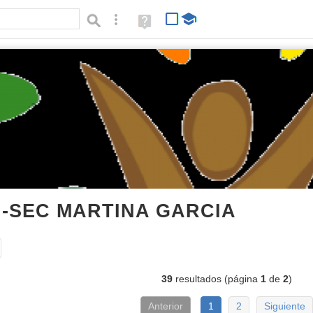
Búsqueda avanzada
Ayuda
(en
ventana
nueva)
I-SEC MARTINA GARCIA
audios
Tipo de contenido:
39
resultados (página
1
de
2
)
Anterior
1
2
Siguiente