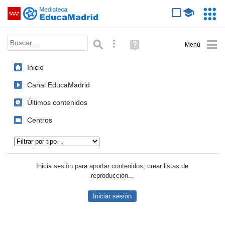
Mediateca de EducaMadrid
Saltar navegación
Servic
Educa
Palabra o frase:
Búsqueda avanzada
Ayuda
(en
ventana
Inicio
nueva)
Canal EducaMadrid
Últimos contenidos
Centros
Tipo de contenido:
Inicia sesión para aportar contenidos, crear listas de
reproducción...
Iniciar sesión