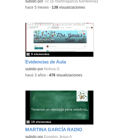
subido por
Tic cp martinagarcia fuenteelsaz
-
hace 5 meses
-
138
visualizaciones
5 elementos
Evidencias de Aula
subido por
Ainhoa G.
-
hace 3 años
-
476
visualizaciones
19 elementos
MARTINA GARCÍA RADIO
subido por
Eusebio Jesus A.