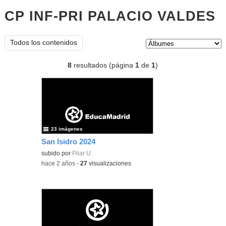
CP INF-PRI PALACIO VALDES
Á
Tipo de contenido:
Todos los contenidos
8
resultados (página
1
de
1
)
23 imágenes
San Isidro 2024
subido por
Pilar U.
-
hace 2 años
-
27
visualizaciones