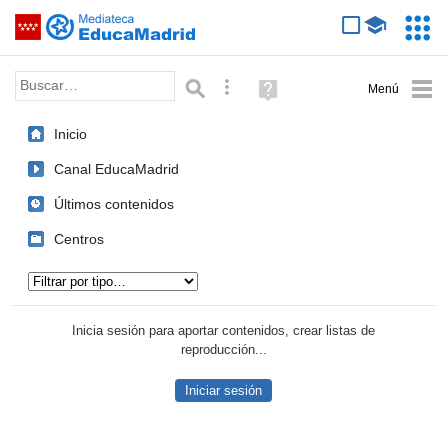
Mediateca de EducaMadrid
Saltar navegación
Servic
Educa
Palabra o frase:
Búsqueda avanzada
Ayuda
(en
ventana
Inicio
nueva)
Canal EducaMadrid
Últimos contenidos
Centros
Tipo de contenido:
Inicia sesión para aportar contenidos, crear listas de
reproducción...
Iniciar sesión