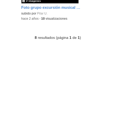
2 imágenes
Foto grupo excursión musical 10-nov-23
subido por
Pilar U.
-
hace 2 años
-
10
visualizaciones
8
resultados (página
1
de
1
)