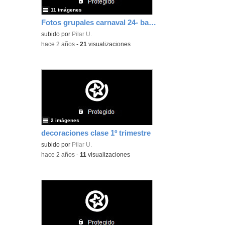
11 imágenes
Fotos grupales carnaval 24- bajo el mar
subido por
Pilar U.
-
hace 2 años
-
21
visualizaciones
2 imágenes
decoraciones clase 1º trimestre
subido por
Pilar U.
-
hace 2 años
-
11
visualizaciones