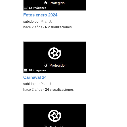
12 imágenes
Fotos enero 2024
subido por
Pilar U.
-
hace 2 años
-
6
visualizaciones
18 imágenes
Carnaval 24
subido por
Pilar U.
-
hace 2 años
-
24
visualizaciones