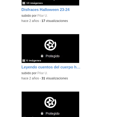
13 imágenes
Disfraces Halloween 23-24
subido por
Pilar U.
-
hace 2 años
-
17
visualizaciones
6 imágenes
Leyendo cuentos del cuerpo humano 14-11-23
subido por
Pilar U.
-
hace 2 años
-
31
visualizaciones