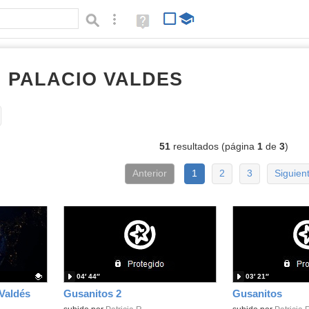
Búsqueda avanzada
Ayuda
(en
ventana
nueva)
I PALACIO VALDES
vídeos
Tipo de contenido:
51
resultados (página
1
de
3
)
Anterior
1
2
3
Siguien
04′ 44″
03′ 21″
Valdés
Gusanitos 2
Gusanitos