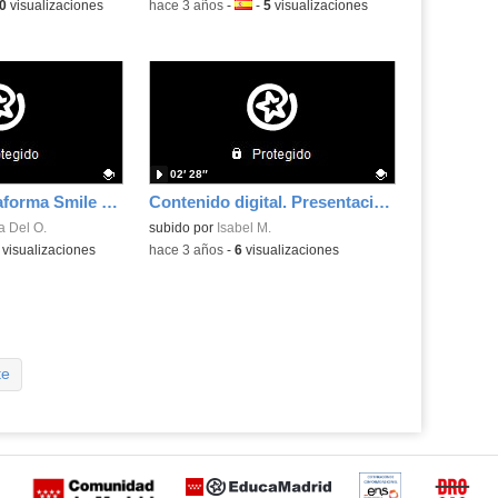
a:
0
visualizaciones
-
hace 3 años
-
Idioma:
-
5
visualizaciones
02′ 28″
Gestión de plataforma Smile and Learn
Contenido digital. Presentación.
.
a Del O.
Contenido educativo.
subido por
Isabel M.
a:
visualizaciones
-
hace 3 años
-
6
visualizaciones
te