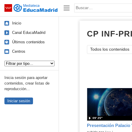
Mediateca de EducaMadrid
Saltar navegación
Palabra o frase:
Inicio
CP INF-PR
Canal EducaMadrid
Últimos contenidos
Todos los contenidos
Centros
Tipo de contenido:
Inicia sesión para aportar
contenidos, crear listas de
reproducción...
Iniciar sesión
09′ 25″
Presentación Palacio 