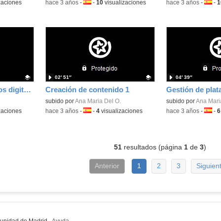
zaciones
-
hace 3 años
-
Idioma:
-
10
visualizaciones
-
hace 3 años
-
Idiom
-
1
02′ 51″
04′ 39″
Creación de contenidos digitales 2
Creación de contenido 1
Contenido educativo.
subido por
Ana Maria Del O.
Contenido educativo
subido por
Ana Mari
zaciones
-
hace 3 años
-
Idioma:
-
4
visualizaciones
-
hace 3 años
-
Idiom
-
6
51
resultados (página
1
de
3
)
Anterior
1
2
3
Siguien