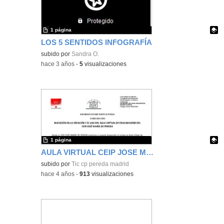
1 página
LOS 5 SENTIDOS INFOGRAFÍA
Contenido educativo.
subido por
Sandra O.
-
hace 3 años
-
5
visualizaciones
1 página
AULA VIRTUAL CEIP JOSE MARIA DE PEREDA
Contenido educativo.
subido por
Tic cp pereda madrid
-
hace 4 años
-
913
visualizaciones