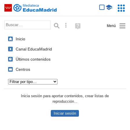
Mediateca de EducaMadrid
Saltar navegación
Servic
Educa
Palabra o frase:
Búsqueda avanzada
Ayuda
(en
ventana
Inicio
nueva)
Canal EducaMadrid
Últimos contenidos
Centros
Tipo de contenido:
Inicia sesión para aportar contenidos, crear listas de
reproducción...
Iniciar sesión