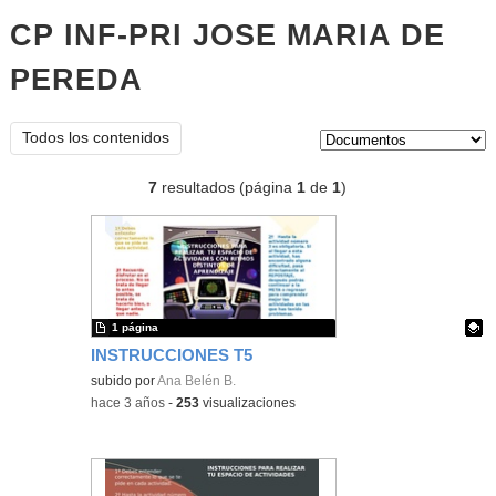
CP INF-PRI JOSE MARIA DE
PEREDA
documentos
Tipo de contenido:
Todos los contenidos
7
resultados (página
1
de
1
)
1 página
INSTRUCCIONES T5
Contenido educativo.
subido por
Ana Belén B.
-
hace 3 años
-
253
visualizaciones