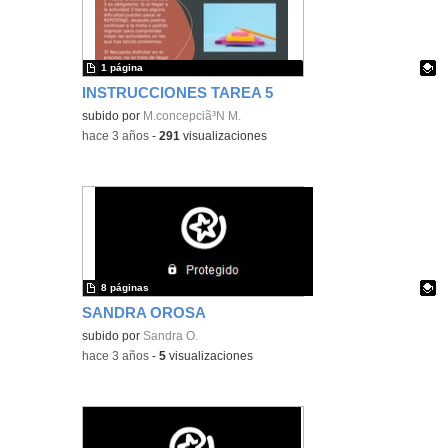
1 página
INSTRUCCIONES TAREA 5
Contenido educativo.
subido por
M.concepciã³N M.
-
hace 3 años
-
291
visualizaciones
8 páginas
SANDRA OROSA
Contenido educativo.
subido por
Sandra O.
-
hace 3 años
-
5
visualizaciones