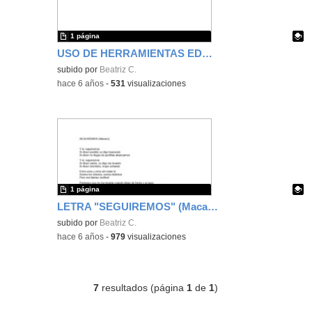
1 página
USO DE HERRAMIENTAS EDUCAMADRID
Contenido educativo.
subido por
Beatriz C.
-
hace 6 años
-
531
visualizaciones
1 página
LETRA "SEGUIREMOS" (Macaco)
Contenido educativo.
subido por
Beatriz C.
-
hace 6 años
-
979
visualizaciones
7
resultados (página
1
de
1
)