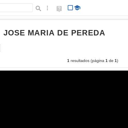
Búsqueda avanzada
Ayuda
(en
ventana
nueva)
I JOSE MARIA DE PEREDA
imáge
Tipo de contenido:
1
resultados (página
1
de
1
)