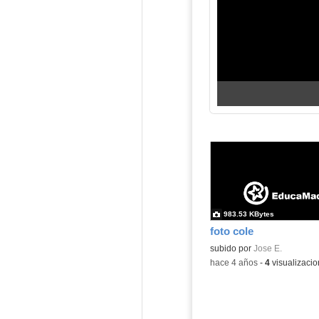
983.53 KBytes
foto cole
Contenido educativo.
subido por
Jose E.
-
hace 4 años
-
4
visualizaci