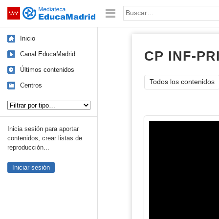
Mediateca de EducaMadrid
Saltar navegación
Palabra o frase:
Inicio
CP INF-PR
Canal EducaMadrid
Últimos contenidos
Todos los contenidos
Centros
Tipo de contenido:
Inicia sesión para aportar
contenidos, crear listas de
reproducción...
Iniciar sesión