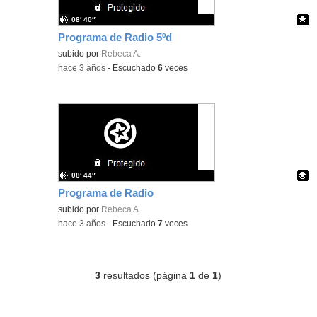
08′ 40″
Programa de Radio 5ºd
Contenido educativo.
subido por
Rebeca A.
-
hace 3 años
-
Escuchado
6
veces
08′ 44″
Programa de Radio
Contenido educativo.
subido por
Rebeca A.
-
hace 3 años
-
Escuchado
7
veces
3
resultados (página
1
de
1
)