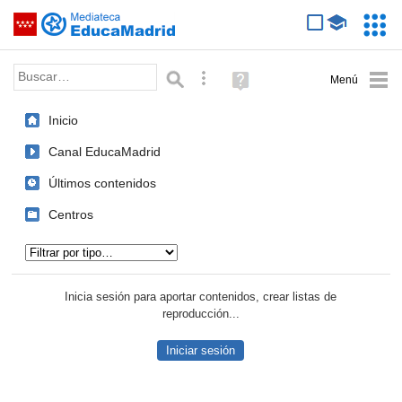
Mediateca de EducaMadrid
Saltar navegación
Servic
Educa
Palabra o frase:
Búsqueda avanzada
Ayuda
(en
ventana
Inicio
nueva)
Canal EducaMadrid
Últimos contenidos
Centros
Tipo de contenido:
Inicia sesión para aportar contenidos, crear listas de
reproducción...
Iniciar sesión