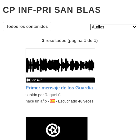
CP INF-PRI SAN BLAS
audios
Tipo de contenido:
Todos los contenidos
3
resultados (página
1
de
1
)
00′ 46″
Primer mensaje de los Guardianes del Silencio
subido por
Raquel C.
-
hace un año
-
Idioma:
-
Escuchado
46
veces