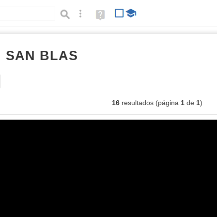
Búsqueda avanzada
Ayuda
(en
ventana
nueva)
I SAN BLAS
imágenes
Tipo de contenido:
16
resultados (página
1
de
1
)