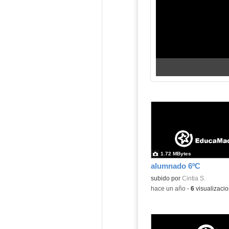
1.72 MBytes
alumnado 6ºC
subido por
Cintia S.
-
hace un año
-
6
visualizaci