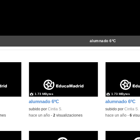
alumnado 6ºC
1.73 MBytes
1.73 MBytes
alumnado 6ºC
alumnado 6ºC
subido por
Cintia S.
subido por
Cintia S.
ones
-
hace un año
-
2
visualizaciones
-
hace un año
-
6
visu