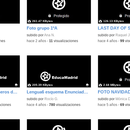
261.47 KBytes
126.13 KBytes
Foto grupo 1ºA
LAST DAY OF 
subido por
Ana N.
subido por
Raquel J
ones
-
hace 2 años
-
11
visualizaciones
-
hace 4 años
-
99
vis
205.39 KBytes
2.68 MBytes
Aproximación de números decimales
Lengua6 esquema Enunciados y Sujeto
FOTO NAVIDAD
Contenido educativo.
subido por
Rocío G.
subido por
Mónica D
aciones
-
hace 4 años
-
780
visualizaciones
-
hace 5 años
-
69
vis