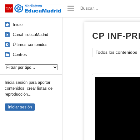
Mediateca de EducaMadrid
Saltar navegación
Palabra o frase:
Inicio
CP INF-PR
Canal EducaMadrid
Últimos contenidos
Todos los contenidos
Centros
Tipo de contenido:
Inicia sesión para aportar
contenidos, crear listas de
reproducción...
Iniciar sesión