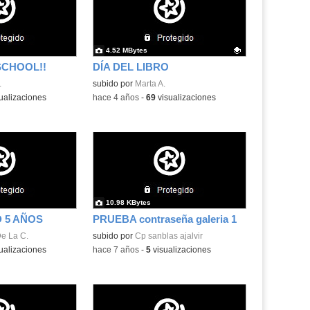
4.52 MBytes
SCHOOL!!
DÍA DEL LIBRO
.
Contenido educativo.
subido por
Marta A.
ualizaciones
-
hace 4 años
-
69
visualizaciones
10.98 KBytes
 5 AÑOS
PRUEBA contraseña galeria 1
e La C.
subido por
Cp sanblas ajalvir
ualizaciones
-
hace 7 años
-
5
visualizaciones