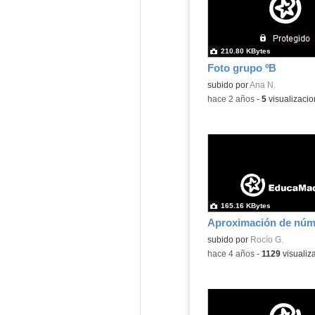
210.80 KBytes
Foto grupo ºB
subido por
Ana N.
-
hace 2 años
-
5
visualizaci
165.16 KBytes
Contenido educativo.
subido por
Rocío G.
-
hace 4 años
-
1129
visualiz