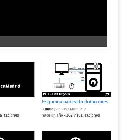
161.59 KBytes
Esquema cableado dotaciones
Contenido educativo.
subido por
Jose Manuel B.
alizaciones
-
hace un año
-
262
visualizaciones