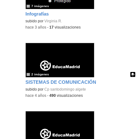
7 imágenes
Infografías
subido por
Virginia R.
-
hace 3 años
-
17
visualizaciones
2 imágenes
SISTEMAS DE COMUNICACIÓN
Contenido educativo.
subido por
Cp santodomingo algete
-
hace 4 años
-
490
visualizaciones