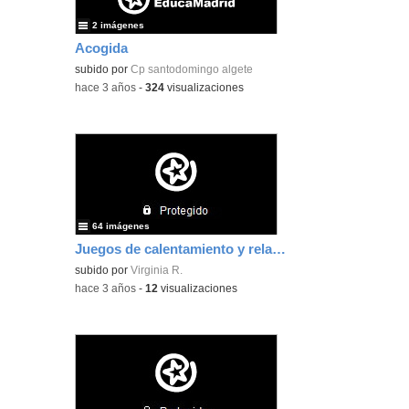
2 imágenes
Acogida
subido por
Cp santodomingo algete
-
hace 3 años
-
324
visualizaciones
64 imágenes
Juegos de calentamiento y relajación
subido por
Virginia R.
-
hace 3 años
-
12
visualizaciones