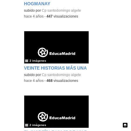
HOGMANAY
Contenido educativo.
subido por
Cp santodomingo algete
-
hace 4 años
-
447
visualizaciones
2 imágenes
VEINTE HISTORIAS MÁS UNA
subido por
Cp santodomingo algete
-
hace 4 años
-
468
visualizaciones
2 imágenes