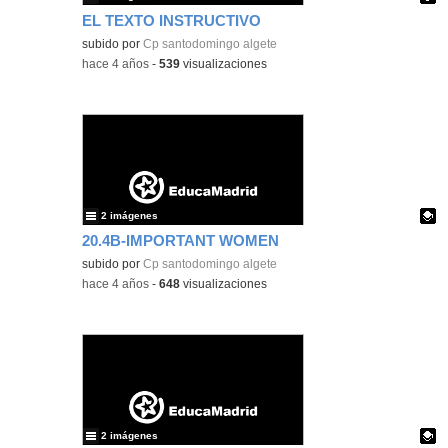
EL TEXTO INSTRUCTIVO
Contenido educativo.
subido por
Cp santodomingo algete
-
hace 4 años
-
539
visualizaciones
2 imágenes
20.4B-IMPORTANT WOMEN
Contenido educativo.
subido por
Cp santodomingo algete
-
hace 4 años
-
648
visualizaciones
2 imágenes