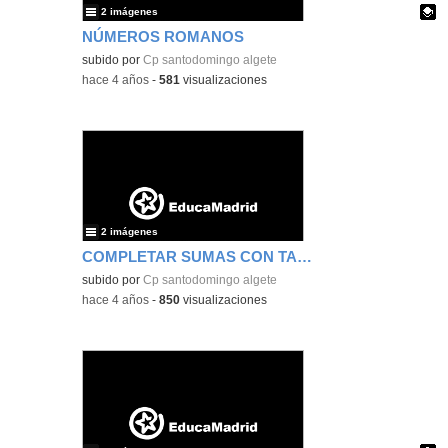
2 imágenes
NÚMEROS ROMANOS
Contenido educativo.
subido por
Cp santodomingo algete
-
hace 4 años
-
581
visualizaciones
2 imágenes
COMPLETAR SUMAS CON TABLA DEL 10
subido por
Cp santodomingo algete
-
hace 4 años
-
850
visualizaciones