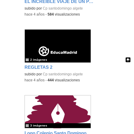
EL INCREÍBLE VIAJE DE UN PATO DE GOMA
Contenido educativo.
subido por
Cp santodomingo algete
-
hace 4 años
-
584
visualizaciones
2 imágenes
REGLETAS 2
Contenido educativo.
subido por
Cp santodomingo algete
-
hace 4 años
-
444
visualizaciones
3 imágenes
Logo Colegio Santo Domingo