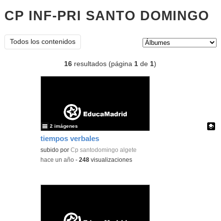
CP INF-PRI SANTO DOMINGO
Á
Tipo de contenido:
Todos los contenidos
16
resultados (página
1
de
1
)
2 imágenes
tiempos verbales
Contenido educativo.
subido por
Cp santodomingo algete
-
hace un año
-
248
visualizaciones