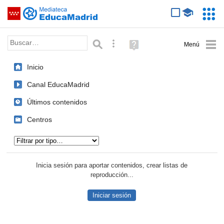
Mediateca de EducaMadrid
Saltar navegación
Servic
Educa
Palabra o frase:
Búsqueda avanzada
Ayuda
(en
ventana
Inicio
nueva)
Canal EducaMadrid
Últimos contenidos
Centros
Tipo de contenido:
Inicia sesión para aportar contenidos, crear listas de
reproducción...
Iniciar sesión