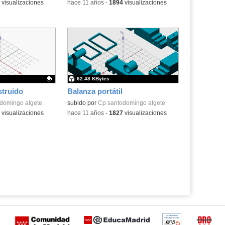
visualizaciones
-
hace 11 años
-
1894
visualizaciones
62.48 KBytes
struido
Balanza portátil
.
domingo algete
subido por
Cp santodomingo algete
visualizaciones
-
hace 11 años
-
1827
visualizaciones