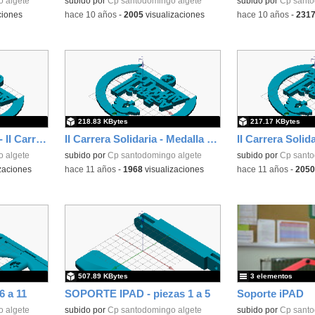
 algete
subido por
Cp santodomingo algete
Contenido educativo
subido por
Cp santo
ciones
-
hace 10 años
-
2005
visualizaciones
-
hace 10 años
-
231
218.83 KBytes
217.17 KBytes
Trofeo Primer puesto - II Carrera Solidaria
II Carrera Solidaria - Medalla 3er puesto
 algete
subido por
Cp santodomingo algete
subido por
Cp santo
zaciones
-
hace 11 años
-
1968
visualizaciones
-
hace 11 años
-
2050
507.89 KBytes
3 elementos
6 a 11
SOPORTE IPAD - piezas 1 a 5
Soporte iPAD
 algete
subido por
Cp santodomingo algete
subido por
Cp santo