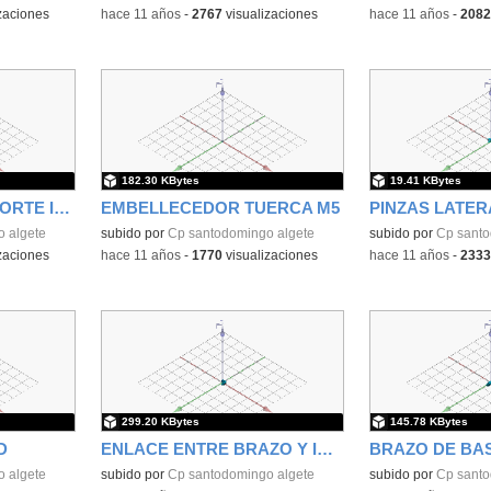
zaciones
-
hace 11 años
-
2767
visualizaciones
-
hace 11 años
-
2082
182.30 KBytes
19.41 KBytes
PALOMETA M5 - SOPORTE IPAD
EMBELLECEDOR TUERCA M5
 algete
subido por
Cp santodomingo algete
subido por
Cp santo
zaciones
-
hace 11 años
-
1770
visualizaciones
-
hace 11 años
-
2333
299.20 KBytes
145.78 KBytes
D
ENLACE ENTRE BRAZO Y IPAD
 algete
subido por
Cp santodomingo algete
subido por
Cp santo