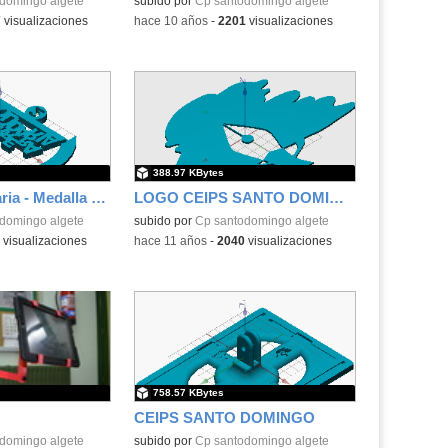
.
domingo algete
Contenido educativo.
subido por
Cp santodomingo algete
7
visualizaciones
-
hace 10 años
-
2201
visualizaciones
388.97 KBytes
II Carrera Solidaria - Medalla 2º puesto
LOGO CEIPS SANTO DOMINGO
domingo algete
subido por
Cp santodomingo algete
visualizaciones
-
hace 11 años
-
2040
visualizaciones
758.57 KBytes
CEIPS SANTO DOMINGO
domingo algete
subido por
Cp santodomingo algete