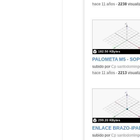
-
hace 11 años
-
2238
visuali
182.50 KBytes
subido por
Cp santodomingo
-
hace 11 años
-
2213
visuali
299.20 KBytes
ENLACE BRAZO-IPA
subido por
Cp santodomingo