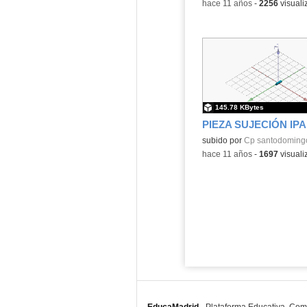
-
hace 11 años
-
2256
visuali
145.78 KBytes
PIEZA SUJECIÓN IP
subido por
Cp santodomingo
-
hace 11 años
-
1697
visuali