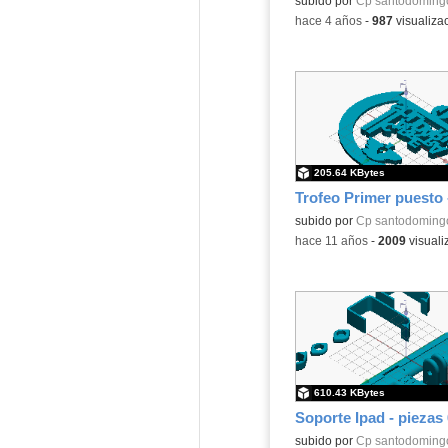
Contenido educativo.
subido por
Cp santodomingo
-
hace 4 años
-
987
visualiza
205.64 KBytes
subido por
Cp santodomingo
-
hace 11 años
-
2009
visuali
610.43 KBytes
Soporte Ipad - piezas 
subido por
Cp santodomingo