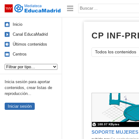
Mediateca de EducaMadrid
Saltar navegación
Palabra o frase:
Inicio
CP INF-P
Canal EducaMadrid
Últimos contenidos
Todos los contenidos
Centros
Tipo de contenido:
Inicia sesión para aportar
contenidos, crear listas de
reproducción...
Iniciar sesión
188.07 KBytes