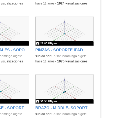
visualizaciones
-
hace 11 años
-
1924
visualizaciones
21.85 KBytes
PINZAS LATERALES - SOPORTE IPAD
PINZAS - SOPORTE IPAD
domingo algete
subido por
Cp santodomingo algete
visualizaciones
-
hace 11 años
-
1975
visualizaciones
38.94 KBytes
BRAZO DE BASE - SOPORTE DE IPAD
BRAZO - MIDDLE- SOPORTE IPAD
domingo algete
subido por
Cp santodomingo algete