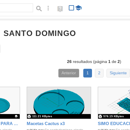
Búsqueda avanzada
Ayuda
(en
ventana
nueva)
RI SANTO DOMINGO
diseños 3d
Tipo de contenido:
26
resultados (página
1
de
2
)
Anterior
1
2
Siguiente
111.21 KBytes
576.15 KBytes
SOPORTE MUJERES PARA LA HISTORIA
Macetas Cactus x3