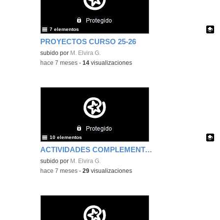
7 elementos
PROYECTOS CURSO 25-26
Contenido educativo.
subido por
M. Elvira G.
-
hace 7 meses
-
14
visualizaciones
10 elementos
ACTIVIDADES COMPLEMENTARIAS CURSO 2025-26
Contenido educativo.
subido por
M. Elvira G.
-
hace 7 meses
-
29
visualizaciones