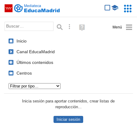
Mediateca de EducaMadrid
Saltar navegación
Servic
Educa
Palabra o frase:
Búsqueda avanzada
Ayuda
(en
ventana
Inicio
nueva)
Canal EducaMadrid
Últimos contenidos
Centros
Tipo de contenido:
Inicia sesión para aportar contenidos, crear listas de
reproducción...
Iniciar sesión