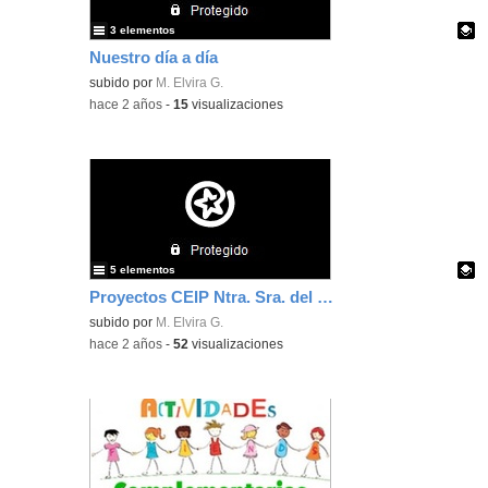
3 elementos
Nuestro día a día
Contenido educativo.
subido por
M. Elvira G.
-
hace 2 años
-
15
visualizaciones
5 elementos
Proyectos CEIP Ntra. Sra. del Val 3 años B
Contenido educativo.
subido por
M. Elvira G.
-
hace 2 años
-
52
visualizaciones