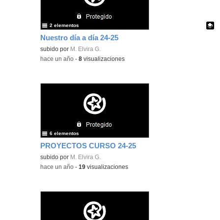
2 elementos
Nuestro día a día 24-25
Contenido educativo.
subido por
M. Elvira G.
-
hace un año
-
8
visualizaciones
6 elementos
PROYECTOS CURSO 24-25
subido por
M. Elvira G.
-
hace un año
-
19
visualizaciones