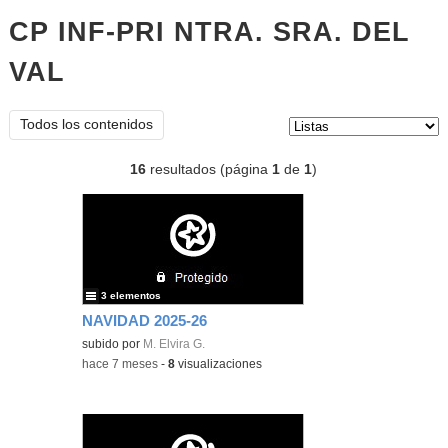
CP INF-PRI NTRA. SRA. DEL
VAL
listas
Tipo de contenido:
Todos los contenidos
16
resultados (página
1
de
1
)
3 elementos
NAVIDAD 2025-26
subido por
M. Elvira G.
-
hace 7 meses
-
8
visualizaciones