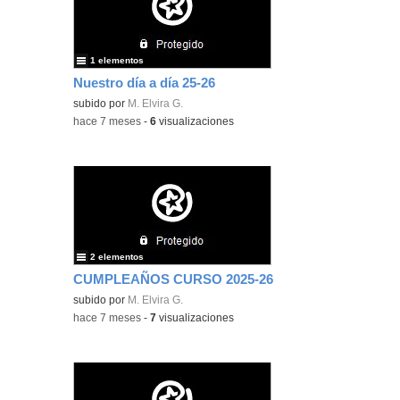
1 elementos
Nuestro día a día 25-26
subido por
M. Elvira G.
-
hace 7 meses
-
6
visualizaciones
2 elementos
CUMPLEAÑOS CURSO 2025-26
subido por
M. Elvira G.
-
hace 7 meses
-
7
visualizaciones