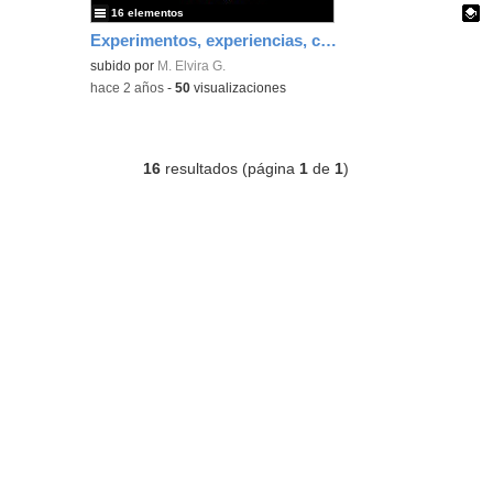
16 elementos
Experimentos, experiencias, colecciones, 2023-24
Contenido educativo.
subido por
M. Elvira G.
-
hace 2 años
-
50
visualizaciones
16
resultados (página
1
de
1
)