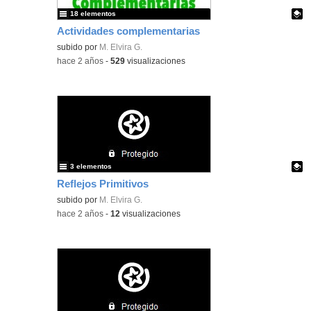
18 elementos
Actividades complementarias
Contenido educativo.
subido por
M. Elvira G.
-
hace 2 años
-
529
visualizaciones
3 elementos
Reflejos Primitivos
Contenido educativo.
subido por
M. Elvira G.
-
hace 2 años
-
12
visualizaciones