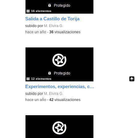
16 elementos
Salida a Castillo de Torija
subido por
M. Elvira G.
-
hace un año
-
36
visualizaciones
12 elementos
Experimentos, experiencias, colecciones: 4 años
Contenido educativo.
subido por
M. Elvira G.
-
hace un año
-
42
visualizaciones