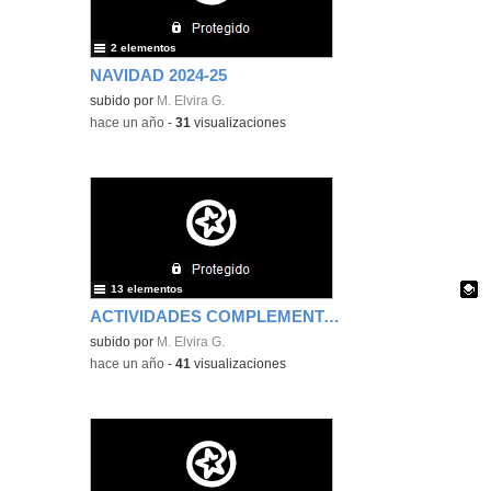
2 elementos
NAVIDAD 2024-25
subido por
M. Elvira G.
-
hace un año
-
31
visualizaciones
13 elementos
ACTIVIDADES COMPLEMENTARIAS CURSO 24-25
Contenido educativo.
subido por
M. Elvira G.
-
hace un año
-
41
visualizaciones