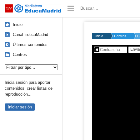
Mediateca de EducaMadrid
Saltar navegación
Palabra o frase:
Inicio
Canal EducaMadrid
Inicio
Centros
C
Últimos contenidos
Contenido protegido…
Centros
Tipo de contenido:
Inicia sesión para aportar
contenidos, crear listas de
reproducción...
Iniciar sesión