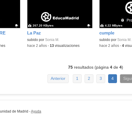
267.20 KBytes
4.22 MBytes
TRE
La Paz
cumple
Contenido educativo.
subido por
Sonia M.
Contenido educativo
subido por
Sonia M.
ones
-
hace 2 años
-
13
visualizaciones
-
hace 2 años
-
4
visu
75
resultados (página
4
de
4
)
Anterior
1
2
3
4
Sigu
munidad de Madrid
-
Ayuda
(en ventana nueva)