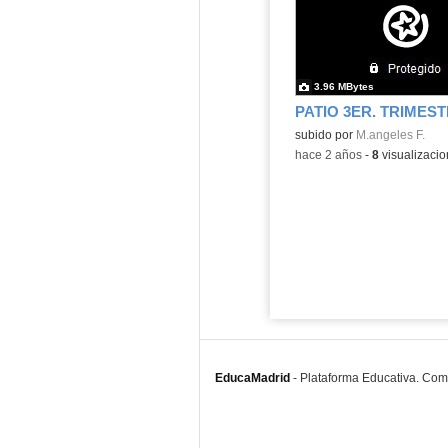
3.96 MBytes
PATIO 3ER. TRIMES
Contenido educativo.
subido por
M.angeles F.
-
hace 2 años
-
8
visualizaci
EducaMadrid
-
Plataforma Educativa. Co