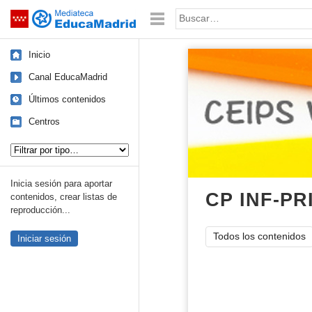
Mediateca de EducaMadrid
Saltar navegación
Palabra o frase:
Inicio
Canal EducaMadrid
Últimos contenidos
Centros
Tipo de contenido:
Inicia sesión para aportar
CP INF-PR
contenidos, crear listas de
reproducción...
Todos los contenidos
Iniciar sesión