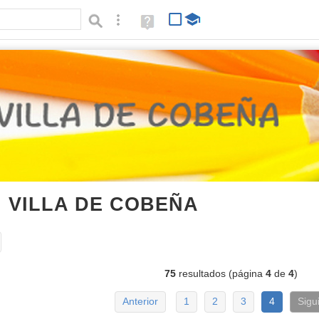
Búsqueda avanzada
Ayuda
(en
ventana
nueva)
I VILLA DE COBEÑA
imágenes
Tipo de contenido:
75
resultados (página
4
de
4
)
Anterior
1
2
3
4
Sigu