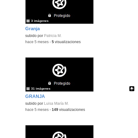
3 imágenes
Granja
subido por
Patricia M.
-
hace 5 meses
-
5
visualizaciones
31 imágenes
GRANJA
Contenido educativo.
subido por
Luisa María M.
-
hace 5 meses
-
149
visualizaciones