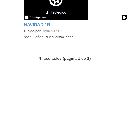
2 imágenes
NAVIDAD 1B
Contenido educativo.
subido por
Rosa Maria C.
-
hace 2 años
-
9
visualizaciones
4
resultados (página
1
de
1
)