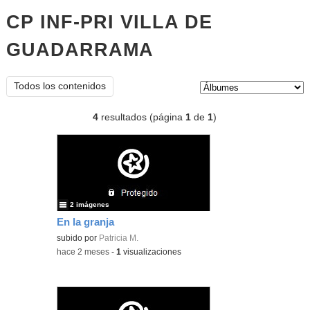
CP INF-PRI VILLA DE
GUADARRAMA
Álbumes
Tipo de contenido:
Todos los contenidos
4
resultados (página
1
de
1
)
2 imágenes
En la granja
subido por
Patricia M.
-
hace 2 meses
-
1
visualizaciones