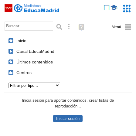
Mediateca de EducaMadrid
Saltar navegación
Servic
Educa
Palabra o frase:
Búsqueda avanzada
Ayuda
(en
ventana
Inicio
nueva)
Canal EducaMadrid
Últimos contenidos
Centros
Tipo de contenido:
Inicia sesión para aportar contenidos, crear listas de
reproducción...
Iniciar sesión