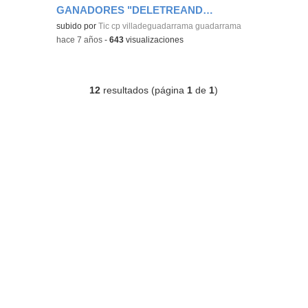
GANADORES "DELETREANDO" 5º
subido por
Tic cp villadeguadarrama guadarrama
-
hace 7 años
-
643
visualizaciones
12
resultados (página
1
de
1
)