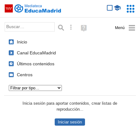
Mediateca de EducaMadrid
Saltar navegación
Servic
Educa
Palabra o frase:
Búsqueda avanzada
Ayuda
(en
ventana
Inicio
nueva)
Canal EducaMadrid
Últimos contenidos
Centros
Tipo de contenido:
Inicia sesión para aportar contenidos, crear listas de
reproducción...
Iniciar sesión