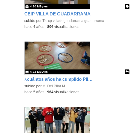
4.60 MBytes
CEIP VILLA DE GUADARRAMA
Contenido educativo.
subido por
Tic cp villadeguadarrama guadarrama
-
hace 4 años
-
806
visualizaciones
4.62 MBytes
¿cuántos años ha cumplido Pilar?
Contenido educativo.
subido por
M. Del Pilar M.
-
hace 5 años
-
964
visualizaciones