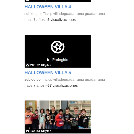
HALLOWEEN VILLA 4
subido por
Tic cp villadeguadarrama guadarrama
-
hace 7 años
-
5
visualizaciones
289.72 KBytes
HALLOWEEN VILLA 5
subido por
Tic cp villadeguadarrama guadarrama
-
hace 7 años
-
67
visualizaciones
145.53 KBytes