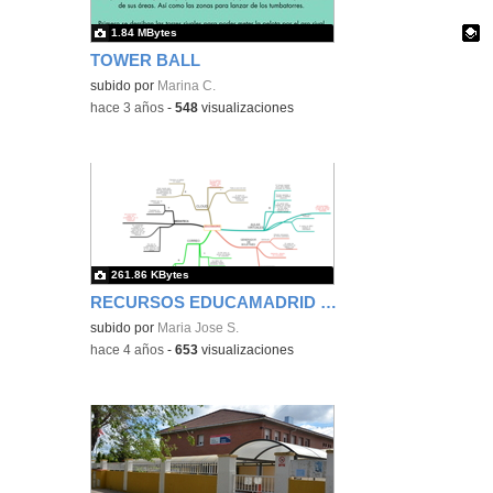
1.84 MBytes
TOWER BALL
Contenido educativo.
subido por
Marina C.
-
hace 3 años
-
548
visualizaciones
261.86 KBytes
RECURSOS EDUCAMADRID PRACTICA MJS
subido por
Maria Jose S.
-
hace 4 años
-
653
visualizaciones