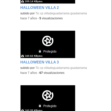
209.14 KBytes
HALLOWEEN VILLA 2
subido por
Tic cp villadeguadarrama guadarrama
-
hace 7 años
-
5
visualizaciones
160.62 KBytes
HALLOWEEN VILLA 3
subido por
Tic cp villadeguadarrama guadarrama
-
hace 7 años
-
67
visualizaciones
163.55 KBytes