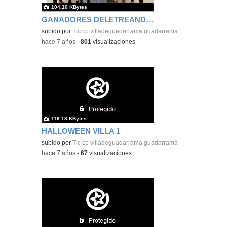
104.10 KBytes
GANADORES DELETREANDO 6º
subido por
Tic cp villadeguadarrama guadarrama
-
hace 7 años
-
801
visualizaciones
116.13 KBytes
HALLOWEEN VILLA 1
subido por
Tic cp villadeguadarrama guadarrama
-
hace 7 años
-
67
visualizaciones