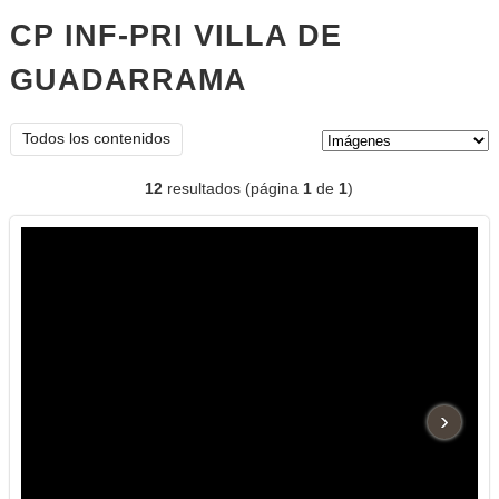
CP INF-PRI VILLA DE
GUADARRAMA
imágenes
Tipo de contenido:
Todos los contenidos
12
resultados (página
1
de
1
)
›