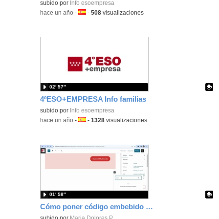
Contenido educativo.
subido por
Info esoempresa
-
hace un año
-
Idioma:
-
508
visualizaciones
02′ 57″
4ºESO+EMPRESA Info familias
Contenido educativo.
subido por
Info esoempresa
-
hace un año
-
Idioma:
-
1328
visualizaciones
01′ 58″
Cómo poner código embebido en el wordpress de emprendimiento
Contenido educativo.
subido por
Maria Dolores P.