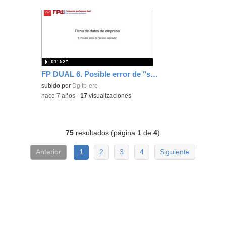
01′ 52″
FP DUAL 6. Posible error de "sesión expirada"
subido por
Dg fp-ere
-
hace 7 años
-
17
visualizaciones
75
resultados (página
1
de
4
)
Anterior
1
2
3
4
Siguiente