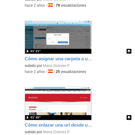
-
hace 2 años
-
Idioma:
-
79
visualizaciones
01′ 21″
Cómo asignar una carpeta a una entrada de wordpress
Contenido educativo.
subido por
Maria Dolores P.
-
hace 2 años
-
Idioma:
-
25
visualizaciones
01′ 45″
Cómo enlazar una url desde un botón
Contenido educativo.
subido por
Maria Dolores P.