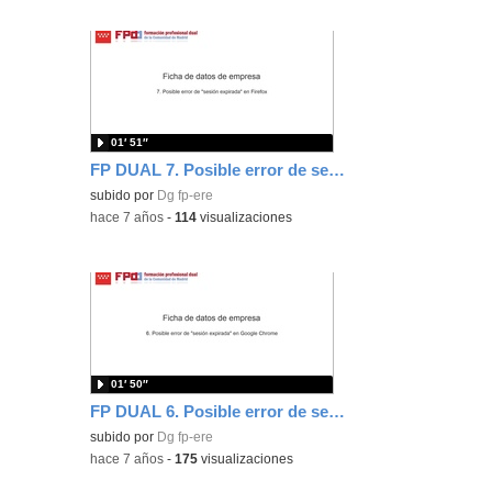
01′ 51″
FP DUAL 7. Posible error de sesión expirada en Firefox
subido por
Dg fp-ere
-
hace 7 años
-
114
visualizaciones
01′ 50″
FP DUAL 6. Posible error de sesión expirada en Google Chrome
subido por
Dg fp-ere
-
hace 7 años
-
175
visualizaciones