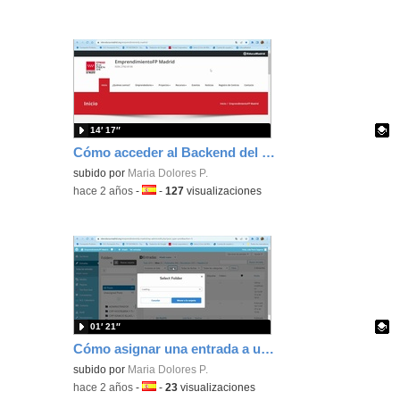
14′ 17″
Cómo acceder al Backend del wordpress de emprendimiento
Contenido educativo.
subido por
Maria Dolores P.
-
hace 2 años
-
Idioma:
-
127
visualizaciones
01′ 21″
Cómo asignar una entrada a una carpeta en Wordpress
Contenido educativo.
subido por
Maria Dolores P.
-
hace 2 años
-
Idioma:
-
23
visualizaciones