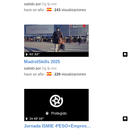
Contenido educativo.
subido por
Dg fp-ere
-
hace un año
-
Idioma:
-
243
visualizaciones
01′ 22″
MadridSkills 2025
Contenido educativo.
subido por
Dg fp-ere
-
hace un año
-
Idioma:
-
220
visualizaciones
1h 43′ 10″
Jornada ISMIE 4ºESO+Empresa 2024-2025