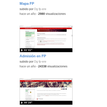
Mapa FP
subido por
Dg fp-ere
-
hace un año
-
2980
visualizaciones
01′ 01″
Admisión en FP
subido por
Dg fp-ere
-
hace un año
-
24338
visualizaciones
00′ 24″