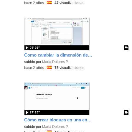
-
hace 2 años
-
Idioma:
-
47
visualizaciones
05′ 26″
Como cambiar la dimensión de una imagen
Contenido educativo.
subido por
Maria Dolores P.
-
hace 2 años
-
Idioma:
-
75
visualizaciones
17′ 25″
Cómo crear bloques en una entrada de wordpress
Contenido educativo.
subido por
Maria Dolores P.