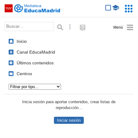
Mediateca de EducaMadrid
Saltar navegación
Servic
Educa
Palabra o frase:
Búsqueda avanzada
Ayuda
(en
ventana
Inicio
nueva)
Canal EducaMadrid
Últimos contenidos
Centros
Tipo de contenido:
Inicia sesión para aportar contenidos, crear listas de
reproducción...
Iniciar sesión