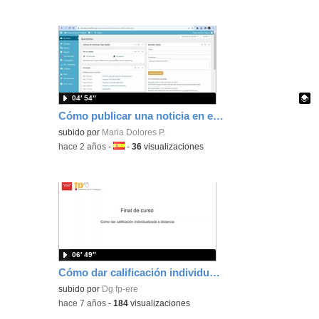
04′ 54″
Cómo publicar una noticia en el wordpress de emprendimiento
Contenido educativo.
subido por
Maria Dolores P.
-
hace 2 años
-
Idioma:
-
36
visualizaciones
06′ 49″
Cómo dar calificación individualizada a distancia
subido por
Dg fp-ere
-
hace 7 años
-
184
visualizaciones