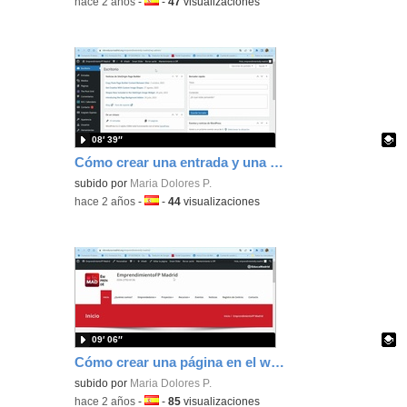
-
hace 2 años
-
Idioma:
-
47
visualizaciones
08′ 39″
Cómo crear una entrada y una categoría en el wordpress de emprendimiento
Contenido educativo.
subido por
Maria Dolores P.
-
hace 2 años
-
Idioma:
-
44
visualizaciones
09′ 06″
Cómo crear una página en el wordpress de emprendimiento
Contenido educativo.
subido por
Maria Dolores P.
-
hace 2 años
-
Idioma:
-
85
visualizaciones