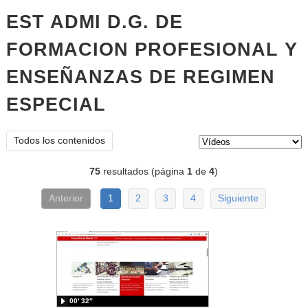
EST ADMI D.G. DE
FORMACION PROFESIONAL Y
ENSEÑANZAS DE REGIMEN
ESPECIAL
vídeos
Tipo de contenido:
Todos los contenidos
75
resultados (página
1
de
4
)
Anterior
1
2
3
4
Siguiente
00′ 32″