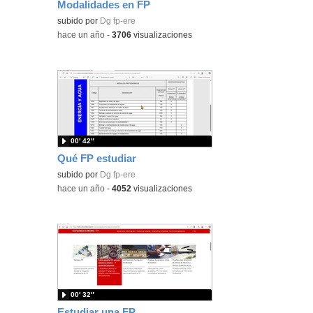
Modalidades en FP
subido por
Dg fp-ere
-
hace un año
-
3706
visualizaciones
00′ 42″
Qué FP estudiar
subido por
Dg fp-ere
-
hace un año
-
4052
visualizaciones
00′ 32″
Estudiar una FP