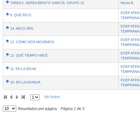
TAREA 2. NEREA BENITO GARCÍA. GRUPO 12
Nerea B.
EOEP ATEN
8. QUÉ RICO
TEMPRANA 
EOEP ATEN
14. ARCO IRIS
TEMPRANA 
EOEP ATEN
13. CÓMO NOS MOVEMOS
- Contenido educativo
TEMPRANA 
EOEP ATEN
12. QUÉ TIEMPO HACE
TEMPRANA 
EOEP ATEN
11. EN LA SELVA
- Contenido educativo
TEMPRANA 
EOEP ATEN
10. EN LA GRANJA
TEMPRANA 
Ver todos
Resultados por página
Página
1
de
3