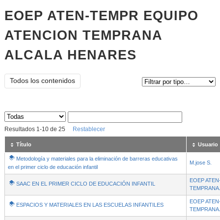
EOEP ATEN-TEMPR EQUIPO
ATENCION TEMPRANA
ALCALA HENARES
Tipo de contenido:
Todos los contenidos
Sus archivos
:
Resultados
1
-
10
de
25
Restablecer
Título
Usuario
Metodología y materiales para la eliminación de barreras educativas
M.jose S.
en el primer ciclo de educación infantil
EOEP ATEN
SAAC EN EL PRIMER CICLO DE EDUCACIÓN INFANTIL
- Contenido educativo
TEMPRANA 
EOEP ATEN
ESPACIOS Y MATERIALES EN LAS ESCUELAS INFANTILES
TEMPRANA 