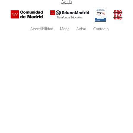
Ayuda
(en ventana nueva)
Certificación
Buzón
de
anónim
conformidad
del Pla
con el
Regiona
Esquema
contra l
Nacional de
Accesibilidad
Mapa
web
Aviso
legal
Contacto
Drogas 
Seguridad
la
(categoría
Comunid
MEDIA). El
de Madr
documento
se abrirá en
ventana
nueva.