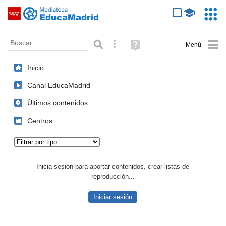
Mediateca de EducaMadrid
Saltar navegación
Servic
Educa
Palabra o frase:
Búsqueda avanzada
Ayuda
(en
ventana
Inicio
nueva)
Canal EducaMadrid
Últimos contenidos
Centros
Tipo de contenido:
Inicia sesión para aportar contenidos, crear listas de
reproducción...
Iniciar sesión