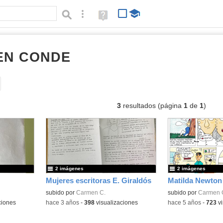
Búsqueda avanzada
Ayuda
(en
ventana
nueva)
EN CONDE
Álbumes
Tipo de contenido:
3
resultados (página
1
de
1
)
2 imágenes
2 imágenes
Mujeres escritoras E. Giraldós
subido por
Carmen C.
subido por
Carmen 
ciones
-
hace 3 años
-
398
visualizaciones
-
hace 5 años
-
723
vi