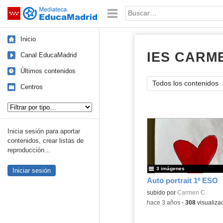
Mediateca de EducaMadrid
Saltar navegación
Palabra o frase:
Inicio
IES CARM
Canal EducaMadrid
Últimos contenidos
Todos los contenidos
Centros
Tipo de contenido:
Inicia sesión para aportar
contenidos, crear listas de
reproducción...
3 imágenes
Iniciar sesión
Auto portrait 1º ESO
subido por
Carmen C.
-
hace 3 años
-
308
visualiza