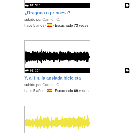
01′ 38″
¿Dragona o princesa?
Contenido educativo.
subido por
Carmen C.
-
hace 5 años
-
Idioma:
-
Escuchado
73
veces
01′ 30″
Y, al fin, la ansiada bicicleta
Contenido educativo.
subido por
Carmen C.
-
hace 5 años
-
Idioma:
-
Escuchado
69
veces