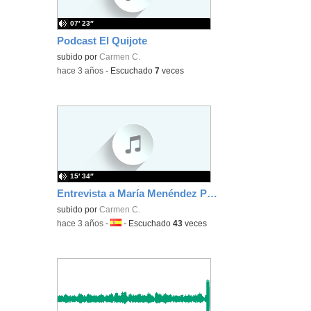
07′ 23″
Podcast El Quijote
subido por
Carmen C.
-
hace 3 años
-
Escuchado
7
veces
15′ 34″
Entrevista a María Menéndez Ponte
subido por
Carmen C.
-
hace 3 años
-
Idioma:
-
Escuchado
43
veces