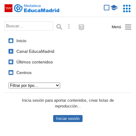
Mediateca de EducaMadrid
Saltar navegación
Servic
Educa
Palabra o frase:
Búsqueda avanzada
Ayuda
(en
ventana
Inicio
nueva)
Canal EducaMadrid
Últimos contenidos
Centros
Tipo de contenido:
Inicia sesión para aportar contenidos, crear listas de
reproducción...
Iniciar sesión