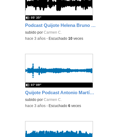
05′ 35″
Podcast Quijote Helena Bruno Cayetana
subido por
Carmen C.
-
hace 3 años
-
Escuchado
10
veces
07′ 09″
Quijote Podcast Antonio Martín Pablo Ángel
subido por
Carmen C.
-
hace 3 años
-
Escuchado
6
veces