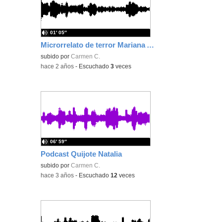
01′ 05″
Microrrelato de terror Mariana Araujo
subido por
Carmen C.
-
hace 2 años
-
Escuchado
3
veces
06′ 59″
Podcast Quijote Natalia
subido por
Carmen C.
-
hace 3 años
-
Escuchado
12
veces