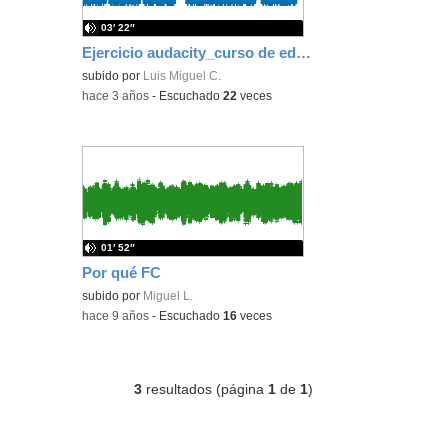
03′ 22″
Ejercicio audacity_curso de edición digital 2023
subido por
Luis Miguel C.
-
hace 3 años
-
Escuchado
22
veces
01′ 52″
Por qué FC
subido por
Miguel L.
-
hace 9 años
-
Escuchado
16
veces
3
resultados (página
1
de
1
)