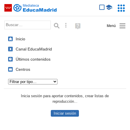
Mediateca de EducaMadrid
Saltar navegación
Servic
Educa
Palabra o frase:
Búsqueda avanzada
Ayuda
(en
ventana
Inicio
nueva)
Canal EducaMadrid
Últimos contenidos
Centros
Tipo de contenido:
Inicia sesión para aportar contenidos, crear listas de
reproducción...
Iniciar sesión