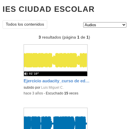
IES CIUDAD ESCOLAR
audios
Tipo de contenido:
Todos los contenidos
3
resultados (página
1
de
1
)
01′ 10″
Ejercicio audacity_curso de edición digital
subido por
Luis Miguel C.
-
hace 3 años
-
Escuchado
15
veces