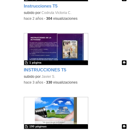
Instrucciones T5
Contenido educativo.
subido por
Codruta Victoria C.
-
hace 2 años
-
304
visualizaciones
1 página
INSTRUCCIONES T5
Contenido educativo.
subido por
Javier S.
-
hace 3 años
-
330
visualizaciones
190 páginas