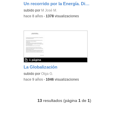
Un recorrido por la Energía. Diciembre-2017
Contenido educativo.
subido por
M José M.
-
hace 8 años
-
1378
visualizaciones
1 página
La Globalización
subido por
Olga G.
-
hace 9 años
-
1046
visualizaciones
13
resultados (página
1
de
1
)