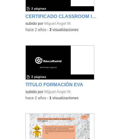
2 páginas
CERTIFICADO CLASSROOM INICIAL
subido por
Miguel Angel M.
-
hace 2 años
-
3
visualizaciones
2 páginas
TITULO FORMACIÓN EVA
subido por
Miguel Angel M.
-
hace 2 años
-
1
visualizaciones