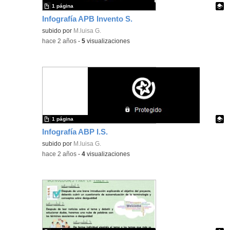
1 página
Infografía APB Invento S.
Contenido educativo.
subido por
M.luisa G.
-
hace 2 años
-
5
visualizaciones
1 página
Infografía ABP I.S.
Contenido educativo.
subido por
M.luisa G.
-
hace 2 años
-
4
visualizaciones