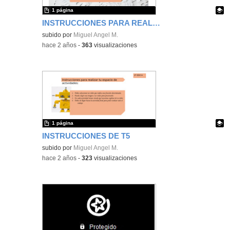
1 página
INSTRUCCIONES PARA REALIZAR LAS ACTIVIDADES
Contenido educativo.
subido por
Miguel Angel M.
-
hace 2 años
-
363
visualizaciones
1 página
INSTRUCCIONES DE T5
Contenido educativo.
subido por
Miguel Angel M.
-
hace 2 años
-
323
visualizaciones