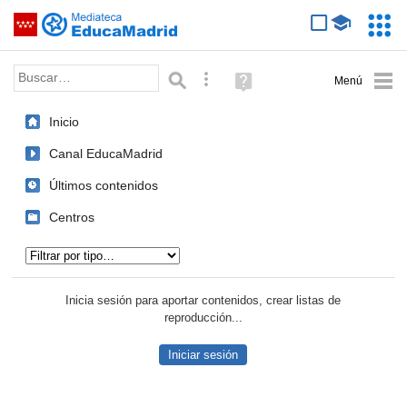
Mediateca de EducaMadrid
Saltar navegación
Servic
Educa
Palabra o frase:
Búsqueda avanzada
Ayuda
(en
ventana
Inicio
nueva)
Canal EducaMadrid
Últimos contenidos
Centros
Tipo de contenido:
Inicia sesión para aportar contenidos, crear listas de
reproducción...
Iniciar sesión