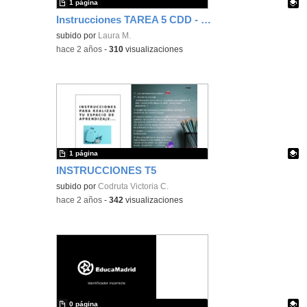
1 página
Instrucciones TAREA 5 CDD - Tarea 1
Contenido educativo.
subido por
Laura M.
-
hace 2 años
-
310
visualizaciones
1 página
INSTRUCCIONES T5
Contenido educativo.
subido por
Codruta Victoria C.
-
hace 2 años
-
342
visualizaciones
0 página