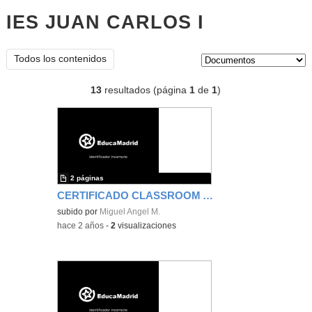
IES JUAN CARLOS I
documentos
Tipo de contenido:
Todos los contenidos
13
resultados (página
1
de
1
)
2 páginas
CERTIFICADO CLASSROOM AVANZADO
subido por
Miguel Angel M.
-
hace 2 años
-
2
visualizaciones