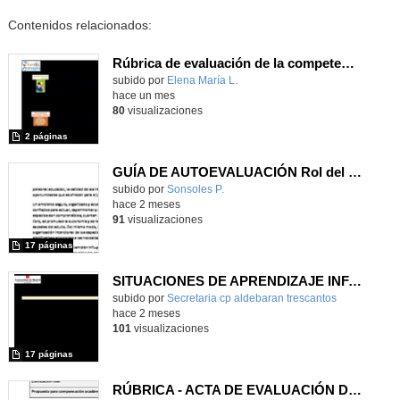
Contenidos relacionados:
Rúbrica de evaluación de la competencia digital_CIBERMANAGERS
Contenido educativo.
subido por
Elena María L.
-
hace un mes
80
visualizaciones
2 páginas
GUÍA DE AUTOEVALUACIÓN Rol del personal educador como acompañantes del juego
Contenido educativo.
subido por
Sonsoles P.
-
hace 2 meses
91
visualizaciones
17 páginas
SITUACIONES DE APRENDIZAJE INFANTIL
Contenido educativo.
subido por
Secretaria cp aldebaran trescantos
-
hace 2 meses
101
visualizaciones
17 páginas
RÚBRICA - ACTA DE EVALUACIÓN DE LA DEFENSA (TRIBUNAL)