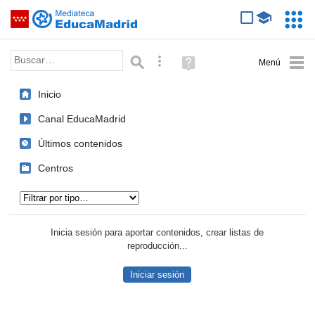
Mediateca de EducaMadrid
Saltar navegación
Servic
Educa
Palabra o frase:
Búsqueda avanzada
Ayuda
(en
ventana
Inicio
nueva)
Canal EducaMadrid
Últimos contenidos
Centros
Tipo de contenido:
Inicia sesión para aportar contenidos, crear listas de
reproducción...
Iniciar sesión