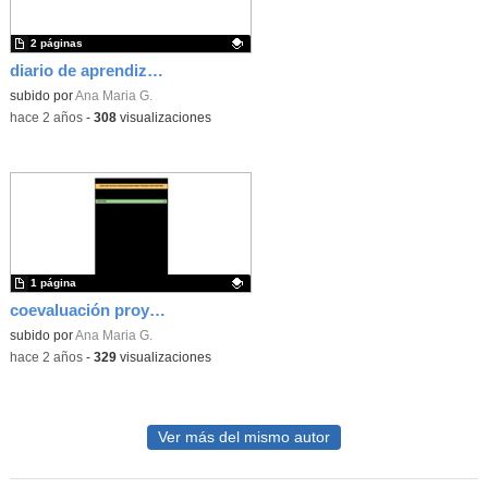
2 páginas
diario de aprendizaje
Contenido educativo.
subido por
Ana Maria G.
-
hace 2 años
-
308
visualizaciones
1 página
coevaluación proyecto
Contenido educativo.
subido por
Ana Maria G.
-
hace 2 años
-
329
visualizaciones
Ver más del mismo autor