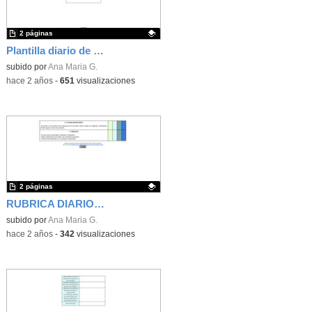
2 páginas
Plantilla diario de aprendizaje
Contenido educativo.
subido por
Ana Maria G.
-
hace 2 años
-
651
visualizaciones
2 páginas
RUBRICA DIARIO DE APRENDIZAJE
Contenido educativo.
subido por
Ana Maria G.
-
hace 2 años
-
342
visualizaciones