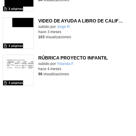
3 páginas
VIDEO DE AYUDA A LIBRO DE CALIFICACIÓNES Y RETROALIMENTACIÓN
subido por
Jorge R.
-
hace 3 meses
103
visualizaciones
3 páginas
RÚBRICA PROYECTO INFANTIL
Contenido educativo.
subido por
Yolanda F.
-
hace 4 meses
96
visualizaciones
3 páginas