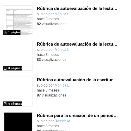
Rúbrica de autoevaluación de la lectura en voz alta, 3º y 4º ESO
Contenido educativo.
subido por
Mónica L.
-
hace 3 meses
82
visualizaciones
1 página
Rúbrica de autoevaluación de la lectura en voz alta, 1º y 2º ESO
Contenido educativo.
subido por
Mónica L.
-
hace 3 meses
83
visualizaciones
3 páginas
Rúbrica autoevaluación de la escritura 1ºy 2º ESO
Contenido educativo.
subido por
Mónica L.
-
hace 3 meses
87
visualizaciones
4 páginas
Rúbrica para la creación de un periódico digital
Contenido educativo.
subido por
Ramon M.
-
hace 3 meses
84
visualizaciones