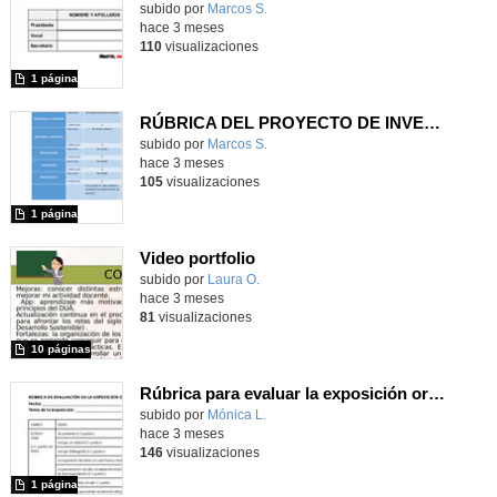
Contenido educativo.
subido por
Marcos S.
-
hace 3 meses
110
visualizaciones
1 página
RÚBRICA DEL PROYECTO DE INVESTIGACIÓN ESCRITO
Contenido educativo.
subido por
Marcos S.
-
hace 3 meses
105
visualizaciones
1 página
Video portfolio
Contenido educativo.
subido por
Laura O.
-
hace 3 meses
81
visualizaciones
10 páginas
Rúbrica para evaluar la exposición oral del alumnado
Contenido educativo.
subido por
Mónica L.
-
hace 3 meses
146
visualizaciones
1 página