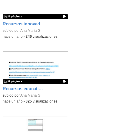
8 páginas
Recursos innovadores
Contenido educativo.
subido por
Ana Maria G.
-
hace un año
-
246
visualizaciones
6 páginas
Recursos educativos para el seminario TRANSFORMANDO EL AULA VIRTUAL
Contenido educativo.
subido por
Ana Maria G.
-
hace un año
-
325
visualizaciones