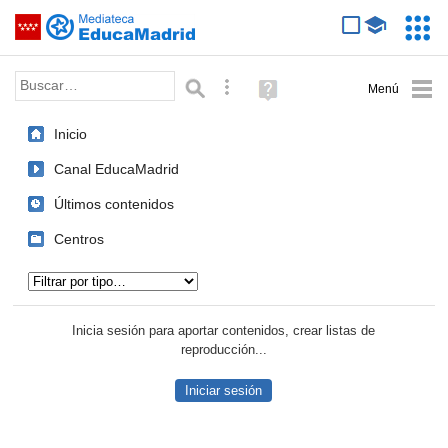
Mediateca de EducaMadrid
Saltar navegación
Servic
Educa
Palabra o frase:
Búsqueda avanzada
Ayuda
(en
ventana
Inicio
nueva)
Canal EducaMadrid
Últimos contenidos
Centros
Tipo de contenido:
Inicia sesión para aportar contenidos, crear listas de
reproducción...
Iniciar sesión