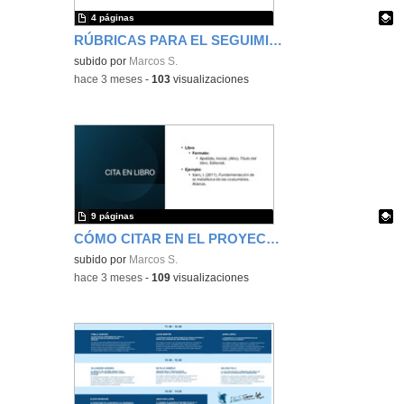
4 páginas
RÚBRICAS PARA EL SEGUIMIENTO DE LOS PROYECTOS DE INVESTIGACIÓN
Contenido educativo.
subido por
Marcos S.
-
hace 3 meses
-
103
visualizaciones
9 páginas
CÓMO CITAR EN EL PROYECTO DE INVESTIGACIÓN DE 1.º DE BACHILLERATO
Contenido educativo.
subido por
Marcos S.
-
hace 3 meses
-
109
visualizaciones