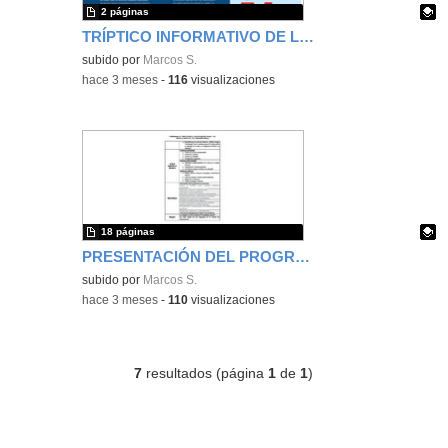
2 páginas
TRÍPTICO INFORMATIVO DE LAS DEFENSAS DE LOS PROYECTOS DE INVESTIGACIÓN DEL IES FRANCISCO AYALA CURSO 2025/26
Contenido educativo.
subido por
Marcos S.
-
hace 3 meses
-
116
visualizaciones
18 páginas
PRESENTACIÓN DEL PROGRAMA DE PROYECTOS DE INVESTIGACIÓN IES FRANCISCO AYALA
Contenido educativo.
subido por
Marcos S.
-
hace 3 meses
-
110
visualizaciones
7
resultados (página
1
de
1
)