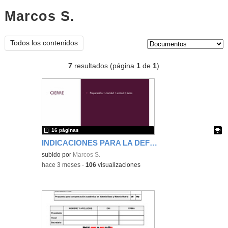
Marcos S.
documentos
Tipo de contenido:
Todos los contenidos
7
resultados (página
1
de
1
)
16 páginas
INDICACIONES PARA LA DEFENSA DE LOS PROYECTOS DE INVESTIGACIÓN
Contenido educativo.
subido por
Marcos S.
-
hace 3 meses
-
106
visualizaciones