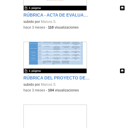
1 página
RÚBRICA - ACTA DE EVALUACIÓN DE LA DEFENSA (TRIBUNAL)
Contenido educativo.
subido por
Marcos S.
-
hace 3 meses
-
110
visualizaciones
1 página
RÚBRICA DEL PROYECTO DE INVESTIGACIÓN ESCRITO
Contenido educativo.
subido por
Marcos S.
-
hace 3 meses
-
104
visualizaciones