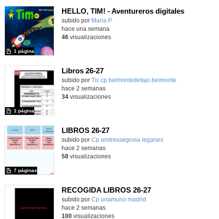
HELLO, TIM! - Aventureros digitales
Contenido educativo.
subido por
Maria P.
-
hace una semana
46
visualizaciones
1 página
Libros 26-27
Contenido educativo.
subido por
Tic cp belmontedetajo belmonte
-
hace 2 semanas
34
visualizaciones
1 página
LIBROS 26-27
Contenido educativo.
subido por
Cp andressegovia leganes
-
hace 2 semanas
58
visualizaciones
7 páginas
RECOGIDA LIBROS 26-27
Contenido educativo.
subido por
Cp unamuno madrid
-
hace 2 semanas
100
visualizaciones