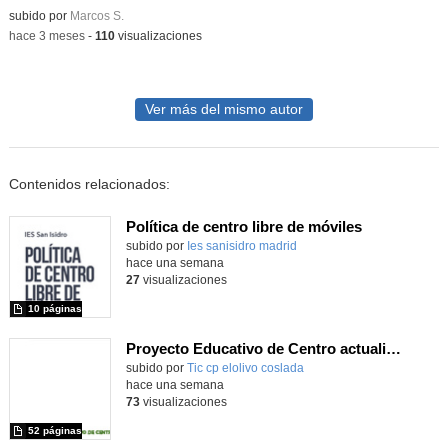
Contenido educativo.
subido por
Marcos S.
-
hace 3 meses
-
110
visualizaciones
Ver más del mismo autor
Contenidos relacionados:
Política de centro libre de móviles
subido por
Ies sanisidro madrid
-
hace una semana
27
visualizaciones
10 páginas
Proyecto Educativo de Centro actualizado 2026
subido por
Tic cp elolivo coslada
-
hace una semana
73
visualizaciones
52 páginas