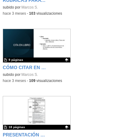
RÚBRICAS PARA EL SEGUIMIENTO DE LOS PROYECTOS DE INVESTIGACIÓN
Contenido educativo.
subido por
Marcos S.
-
hace 3 meses
-
103
visualizaciones
9 páginas
CÓMO CITAR EN EL PROYECTO DE INVESTIGACIÓN DE 1.º DE BACHILLERATO
Contenido educativo.
subido por
Marcos S.
-
hace 3 meses
-
109
visualizaciones
18 páginas
PRESENTACIÓN DEL PROGRAMA DE PROYECTOS DE INVESTIGACIÓN IES FRANCISCO AYALA