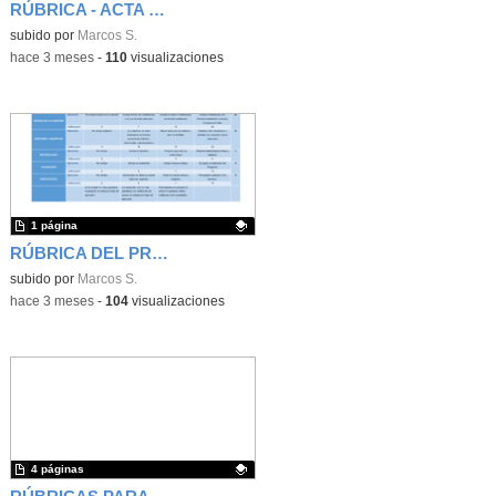
RÚBRICA - ACTA DE EVALUACIÓN DE LA DEFENSA (TRIBUNAL)
Contenido educativo.
subido por
Marcos S.
-
hace 3 meses
-
110
visualizaciones
1 página
RÚBRICA DEL PROYECTO DE INVESTIGACIÓN ESCRITO
Contenido educativo.
subido por
Marcos S.
-
hace 3 meses
-
104
visualizaciones
4 páginas