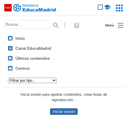
Mediateca de EducaMadrid
Saltar navegación
Servic
Educa
Palabra o frase:
Búsqueda avanzada
Ayuda
(en
ventana
Inicio
nueva)
Canal EducaMadrid
Últimos contenidos
Centros
Tipo de contenido:
Inicia sesión para aportar contenidos, crear listas de
reproducción...
Iniciar sesión