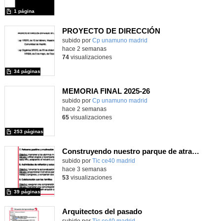
1 página
PROYECTO DE DIRECCIÓN
Contenido educativo.
subido por
Cp unamuno madrid
-
hace 2 semanas
74
visualizaciones
34 páginas
MEMORIA FINAL 2025-26
Contenido educativo.
subido por
Cp unamuno madrid
-
hace 2 semanas
65
visualizaciones
253 páginas
Construyendo nuestro parque de atracciones
subido por
Tic ce40 madrid
-
hace 3 semanas
53
visualizaciones
39 páginas
Arquitectos del pasado
subido por
Tic ce40 madrid
-