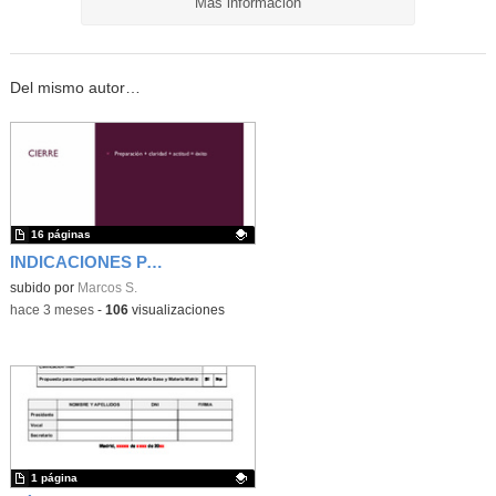
Más información
Del mismo autor…
16 páginas
INDICACIONES PARA LA DEFENSA DE LOS PROYECTOS DE INVESTIGACIÓN
Contenido educativo.
subido por
Marcos S.
-
hace 3 meses
-
106
visualizaciones
1 página