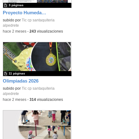
3 páginas
Proyecto Humedales 1º
subido por
Tic cp santaquiteria
alpedrete
-
hace 2 meses
-
243
visualizaciones
11 páginas
Olimpiadas 2026
subido por
Tic cp santaquiteria
alpedrete
-
hace 2 meses
-
314
visualizaciones