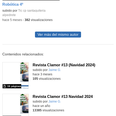
Robótica 4º
Contenido educativo.
subido por
Tic cp santaquiteria
alpedrete
-
hace 5 meses
-
382
visualizaciones
Ver más del mismo autor
Contenidos relacionados:
Revista Clamor #13 (Navidad 2024)
Contenido educativo.
subido por
Jaime G.
-
hace 3 meses
105
visualizaciones
16 páginas
Revista Clamor #13 Navidad 2024
Contenido educativo.
subido por
Jaime G.
-
hace un año
13385
visualizaciones