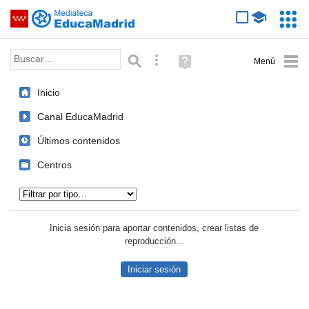
Mediateca de EducaMadrid
Saltar navegación
Servic
Educa
Palabra o frase:
Búsqueda avanzada
Ayuda
(en
ventana
Inicio
nueva)
Canal EducaMadrid
Últimos contenidos
Centros
Tipo de contenido:
Inicia sesión para aportar contenidos, crear listas de
reproducción...
Iniciar sesión