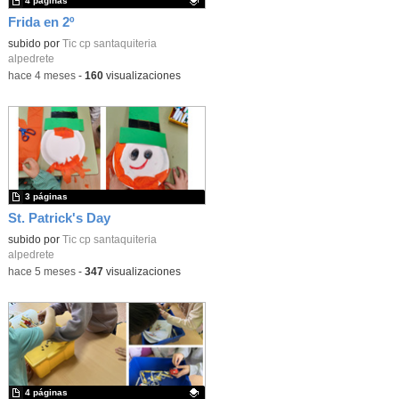
4 páginas
Frida en 2º
Contenido educativo.
subido por
Tic cp santaquiteria
alpedrete
-
hace 4 meses
-
160
visualizaciones
3 páginas
St. Patrick's Day
subido por
Tic cp santaquiteria
alpedrete
-
hace 5 meses
-
347
visualizaciones
4 páginas