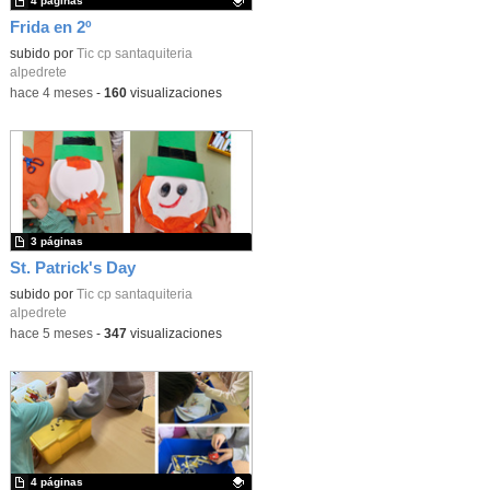
4 páginas
Frida en 2º
Contenido educativo.
subido por
Tic cp santaquiteria
alpedrete
-
hace 4 meses
-
160
visualizaciones
3 páginas
St. Patrick's Day
subido por
Tic cp santaquiteria
alpedrete
-
hace 5 meses
-
347
visualizaciones
4 páginas