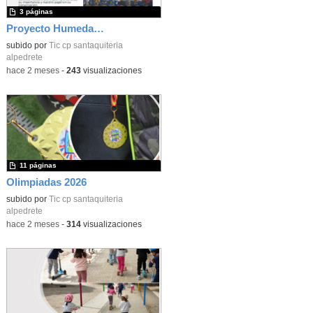
3 páginas
Proyecto Humedales 1º
subido por
Tic cp santaquiteria
alpedrete
-
hace 2 meses
-
243
visualizaciones
11 páginas
Olimpiadas 2026
subido por
Tic cp santaquiteria
alpedrete
-
hace 2 meses
-
314
visualizaciones