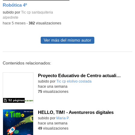
Robótica 4º
Contenido educativo.
subido por
Tic cp santaquiteria
alpedrete
-
hace 5 meses
-
382
visualizaciones
Ver más del mismo autor
Contenidos relacionados:
Proyecto Educativo de Centro actualizado 2026
subido por
Tic cp elolivo coslada
-
hace una semana
75
visualizaciones
52 páginas
HELLO, TIM! - Aventureros digitales
Contenido educativo.
subido por
Maria P.
-
hace una semana
49
visualizaciones