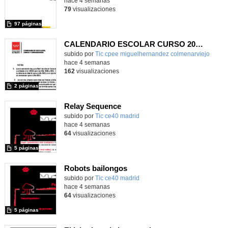
hace 4 semanas
79
visualizaciones
97 páginas
CALENDARIO ESCOLAR CURSO 2026/2027
subido por
Tic cpee miguelhernandez colmenarviejo
-
hace 4 semanas
162
visualizaciones
2 páginas
Relay Sequence
subido por
Tic ce40 madrid
-
hace 4 semanas
64
visualizaciones
5 páginas
Robots bailongos
subido por
Tic ce40 madrid
-
hace 4 semanas
64
visualizaciones
5 páginas