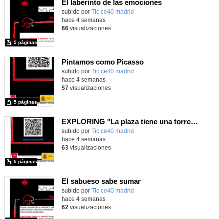
El laberinto de las emociones
subido por
Tic ce40 madrid
-
hace 4 semanas
66
visualizaciones
5 páginas
Pintamos como Picasso
subido por
Tic ce40 madrid
-
hace 4 semanas
57
visualizaciones
5 páginas
EXPLORING "La plaza tiene una torre" with MachaBOT
subido por
Tic ce40 madrid
-
hace 4 semanas
63
visualizaciones
5 páginas
El sabueso sabe sumar
subido por
Tic ce40 madrid
-
hace 4 semanas
62
visualizaciones