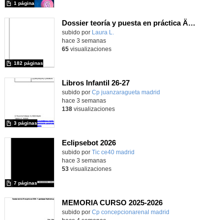
1 página
Dossier teoría y puesta en práctica Äprendizaje Basado en Juegos en Educación Infantil y Primaria
Contenido educativo.
subido por
Laura L.
-
hace 3 semanas
65
visualizaciones
182 páginas
Libros Infantil 26-27
subido por
Cp juanzaragueta madrid
-
hace 3 semanas
138
visualizaciones
3 páginas
Eclipsebot 2026
subido por
Tic ce40 madrid
-
hace 3 semanas
53
visualizaciones
7 páginas
MEMORIA CURSO 2025-2026
subido por
Cp concepcionarenal madrid
-