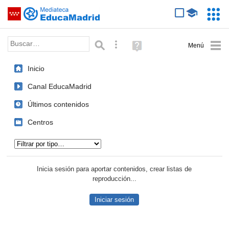
Mediateca de EducaMadrid
Saltar navegación
Servic
Educa
Palabra o frase:
Búsqueda avanzada
Ayuda
(en
ventana
Inicio
nueva)
Canal EducaMadrid
Últimos contenidos
Centros
Tipo de contenido:
Inicia sesión para aportar contenidos, crear listas de
reproducción...
Iniciar sesión