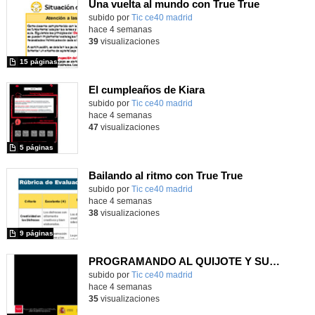
Una vuelta al mundo con True True
subido por
Tic ce40 madrid
-
hace 4 semanas
39
visualizaciones
15 páginas
El cumpleaños de Kiara
subido por
Tic ce40 madrid
-
hace 4 semanas
47
visualizaciones
5 páginas
Bailando al ritmo con True True
subido por
Tic ce40 madrid
-
hace 4 semanas
38
visualizaciones
9 páginas
PROGRAMANDO AL QUIJOTE Y SUS MOLINOS
subido por
Tic ce40 madrid
-
hace 4 semanas
35
visualizaciones