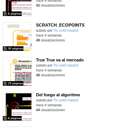
hace 4 semanas
42
visualizaciones
6 páginas
SCRATCH_ECOPOINTS
subido por
Tic ce40 madrid
-
hace 4 semanas
49
visualizaciones
30 páginas
True True va al mercado
subido por
Tic ce40 madrid
-
hace 4 semanas
46
visualizaciones
15 páginas
Del fuego al algoritmo
subido por
Tic ce40 madrid
-
hace 4 semanas
44
visualizaciones
6 páginas