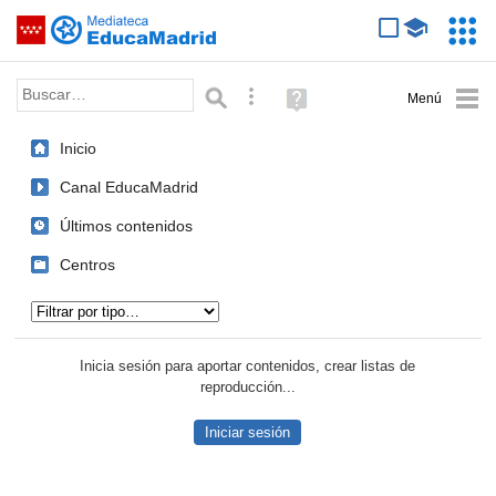
Mediateca de EducaMadrid
Saltar navegación
Servic
Educa
Palabra o frase:
Búsqueda avanzada
Ayuda
(en
ventana
Inicio
nueva)
Canal EducaMadrid
Últimos contenidos
Centros
Tipo de contenido:
Inicia sesión para aportar contenidos, crear listas de
reproducción...
Iniciar sesión