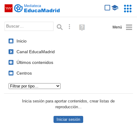
Mediateca de EducaMadrid
Saltar navegación
Servic
Educa
Palabra o frase:
Búsqueda avanzada
Ayuda
(en
ventana
Inicio
nueva)
Canal EducaMadrid
Últimos contenidos
Centros
Tipo de contenido:
Inicia sesión para aportar contenidos, crear listas de
reproducción...
Iniciar sesión