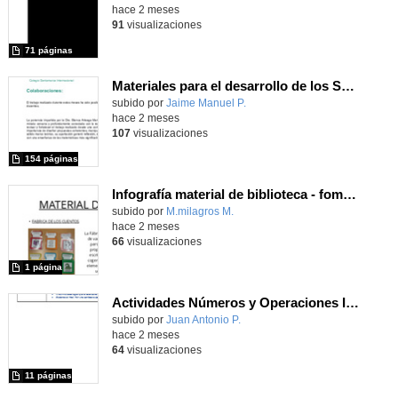
hace 2 meses
91
visualizaciones
71 páginas
Materiales para el desarrollo de los Sentidos Matemáticos
Contenido educativo.
subido por
Jaime Manuel P.
-
hace 2 meses
107
visualizaciones
154 páginas
Infografía material de biblioteca - fomento de la lectura
Contenido educativo.
subido por
M.milagros M.
-
hace 2 meses
66
visualizaciones
1 página
Actividades Números y Operaciones Infantil y 1er Ciclo Primaria
Contenido educativo.
subido por
Juan Antonio P.
-
hace 2 meses
64
visualizaciones
11 páginas