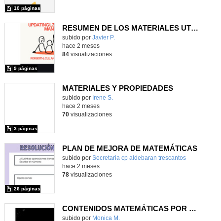
10 páginas
RESUMEN DE LOS MATERIALES UTILIZADOS
Contenido educativo.
subido por
Javier P.
-
hace 2 meses
84
visualizaciones
9 páginas
MATERIALES Y PROPIEDADES
Contenido educativo.
subido por
Irene S.
-
hace 2 meses
70
visualizaciones
3 páginas
PLAN DE MEJORA DE MATEMÁTICAS
Contenido educativo.
subido por
Secretaria cp aldebaran trescantos
-
hace 2 meses
78
visualizaciones
26 páginas
CONTENIDOS MATEMÁTICAS POR CICLOS
Contenido educativo.
subido por
Monica M.
-