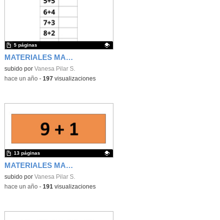
5 páginas
MATERIALES MANIPULATIVOS MATEMÁTICAS " PAREJAS 1-10"
Contenido educativo.
subido por
Vanesa Pilar S.
-
hace un año
-
197
visualizaciones
13 páginas
MATERIALES MANIPULATIVOS MATEMÁTICAS "REGLETAS PAREJA"
Contenido educativo.
subido por
Vanesa Pilar S.
-
hace un año
-
191
visualizaciones