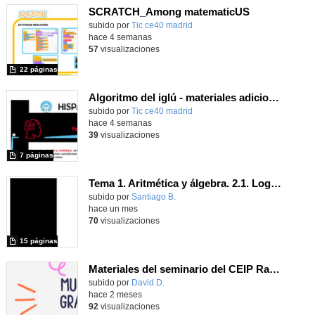
SCRATCH_Among matematicUS
subido por
Tic ce40 madrid
-
hace 4 semanas
57
visualizaciones
22 páginas
Algoritmo del iglú - materiales adicionales
subido por
Tic ce40 madrid
-
hace 4 semanas
39
visualizaciones
7 páginas
Tema 1. Aritmética y álgebra. 2.1. Logaritmos
Contenido educativo.
subido por
Santiago B.
-
hace un mes
70
visualizaciones
15 páginas
Materiales del seminario del CEIP Ramón Linacero
Contenido educativo.
subido por
David D.
-
hace 2 meses
92
visualizaciones