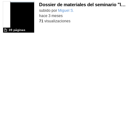
Dossier de materiales del seminario "Integrando la IA en la labor docente"
Contenido educativo.
subido por
Miguel S.
-
hace 3 meses
71
visualizaciones
39 páginas