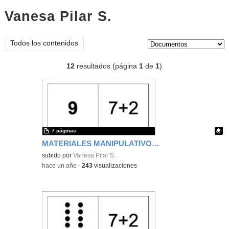
Vanesa Pilar S.
documentos
Tipo de contenido:
Todos los contenidos
12
resultados (página
1
de
1
)
7 páginas
MATERIALES MANIPULATIVOS MATEMÁTICAS " GUARISMO Y PAREJAS "
Contenido educativo.
subido por
Vanesa Pilar S.
-
hace un año
-
243
visualizaciones