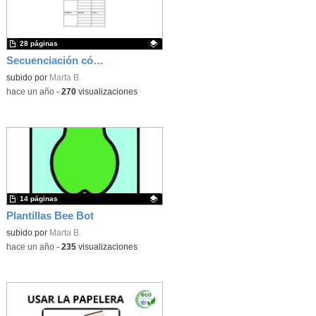
28 páginas
Secuenciación código escuela 4.0
Contenido educativo.
subido por
Marta B.
-
hace un año
-
270
visualizaciones
14 páginas
Plantillas Bee Bot
Contenido educativo.
subido por
Marta B.
-
hace un año
-
235
visualizaciones