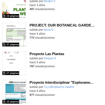
Contenido educativo.
subido por
Beatriz V.
-
hace 3 años
497
visualizaciones
14 páginas
PROJECT: OUR BOTANICAL GARDEN 1ºP
Contenido educativo.
subido por
Alicia D.
-
hace 4 años
772
visualizaciones
37 páginas
Proyecto Las Plantas
Contenido educativo.
subido por
Raquel G.
-
hace 5 años
797
visualizaciones
17 páginas
Proyecto Interdisciplinar "Exploramos las plantas/Let´s explore the plants" 3ºPrimaria CEIP Rufino Blanco
subido por
Cp rufinoblanco madrid
-
hace 6 años
977
visualizaciones
12 páginas