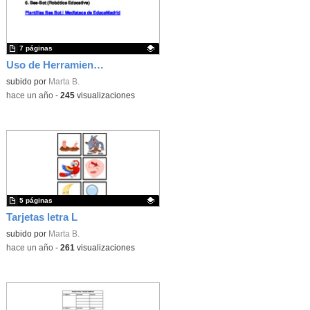
7 páginas
Uso de Herramientas Digitales en Educación Infantil -CEIP Ramiro de Maeztu
Contenido educativo.
subido por
Marta B.
-
hace un año
-
245
visualizaciones
5 páginas
Tarjetas letra L
Contenido educativo.
subido por
Marta B.
-
hace un año
-
261
visualizaciones