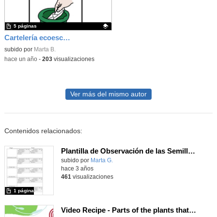
5 páginas
Cartelería ecoescuela
Contenido educativo.
subido por
Marta B.
-
hace un año
-
203
visualizaciones
Ver más del mismo autor
Contenidos relacionados:
Plantilla de Observación de las Semillas Seleccionadas
Contenido educativo.
subido por
Marta G.
-
hace 3 años
461
visualizaciones
1 página
Video Recipe - Parts of the plants that we eat.