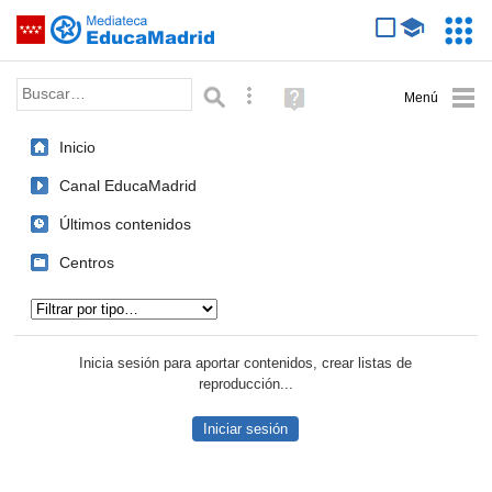
Mediateca de EducaMadrid
Saltar navegación
Servic
Educa
Palabra o frase:
Búsqueda avanzada
Ayuda
(en
ventana
Inicio
nueva)
Canal EducaMadrid
Últimos contenidos
Centros
Tipo de contenido:
Inicia sesión para aportar contenidos, crear listas de
reproducción...
Iniciar sesión