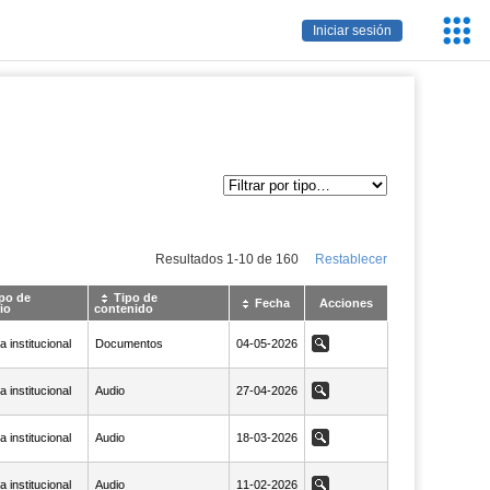
Servic
Iniciar sesión
Educa
Resultados
1
-
10
de
160
Restablecer
po de
Tipo de
Fecha
Acciones
io
contenido
 institucional
Documentos
NaN04-05-2026
04-05-2026
Ver
 institucional
Audio
NaN27-04-2026
27-04-2026
Ver
 institucional
Audio
NaN18-03-2026
18-03-2026
Ver
 institucional
Audio
NaN11-02-2026
11-02-2026
Ver