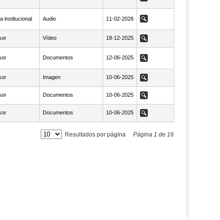
 institucional
Audio
NaN11-02-2026
11-02-2026
Ver
sor
Vídeo
NaN18-12-2025
18-12-2025
Ver
sor
Documentos
NaN12-06-2025
12-06-2025
Ver
sor
Imagen
NaN10-06-2025
10-06-2025
Ver
sor
Documentos
NaN10-06-2025
10-06-2025
Ver
sor
Documentos
NaN10-06-2025
10-06-2025
Ver
Resultados por página
Página
1
de
16