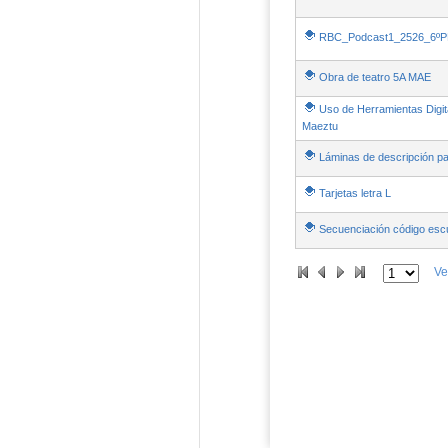
RBC_Podcast1_2526_6ºP
Obra de teatro 5A MAE
Uso de Herramientas Digit
Maeztu
Láminas de descripción pa
Tarjetas letra L
Secuenciación código escu
Ve