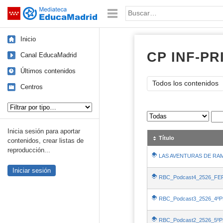
Mediateca de EducaMadrid
Saltar navegación
Palabra o frase:
Inicio
CP INF-PR
Canal EducaMadrid
Últimos contenidos
Todos los contenidos
Centros
Tipo de contenido:
Sus archivos
:
Inicia sesión para aportar
Título
contenidos, crear listas de
reproducción...
LAS AVENTURAS DE RA
Iniciar sesión
RBC_Podcast4_2526_FE
RBC_Podcast3_2526_4ºP
RBC_Podcast2_2526_5ºP