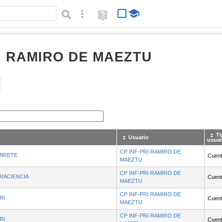
Búsqueda avanzada
Ayuda
(en
ventana
nueva)
I RAMIRO DE MAEZTU
Tipo de contenido:
Ti
Usuario
usuar
CP INF-PRI RAMIRO DE
MIRETE
Cuenta
MAEZTU
CP INF-PRI RAMIRO DE
RIACIENCIA
Cuenta
MAEZTU
CP INF-PRI RAMIRO DE
RI
Cuenta
MAEZTU
CP INF-PRI RAMIRO DE
RI
Cuenta