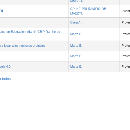
MAEZTU
CP INF-PRI RAMIRO DE
RI
Cuenta
MAEZTU
Clara A.
Profe
ales en Educación Infantil -CEIP Ramiro de
Marta B.
Profe
ra jugar a los números ordinales
Marta B.
Profe
Marta B.
Profe
ela 4.0
Marta B.
Profe
r todos