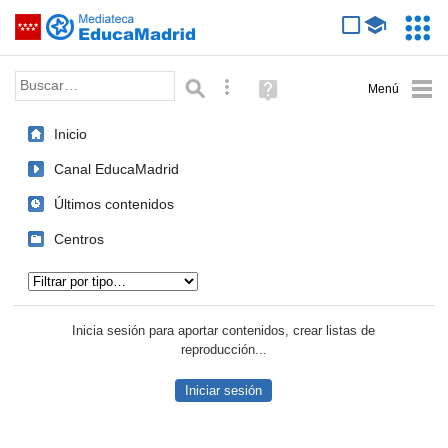
Mediateca de EducaMadrid
Saltar navegación
Servic
Educa
Palabra o frase:
Búsqueda avanzada
Ayuda
(en
ventana
Inicio
nueva)
Canal EducaMadrid
Últimos contenidos
Centros
Tipo de contenido:
Inicia sesión para aportar contenidos, crear listas de
reproducción...
Iniciar sesión