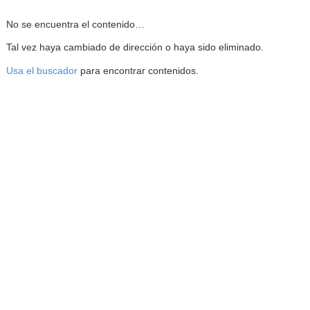
Reproductor de la Mediateca
No se encuentra el contenido…
Tal vez haya cambiado de dirección o haya sido eliminado.
Usa el buscador
para encontrar contenidos.