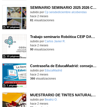
SEMINARIO SEMINARIO 2025 2026 CODIGO ESCUELA 4.0. PENSAMIENTO COMPUTACIONAL, PROGRAMACION Y ROBOTICA. IMPLEMENTACIÓN NUEVA AREA.
Contenido educativo.
subido por
Cp seisdediciembre alcobendas
-
hace 2 meses
81
visualizaciones
37 páginas
Trabajo seminario Robótica CEIP DAOIZ Y VELARDE
Contenido educativo.
subido por
Carlos Javier R.
-
hace 2 meses
90
visualizaciones
15 páginas
Contraseña de EducaMadrid: consejos de uso responsable
subido por
EducaMadrid
-
hace 2 meses
366
visualizaciones
1 página
MUESTRARIO DE TINTES NATURALES
Contenido educativo.
subido por
Beatriz O.
-
hace 2 meses