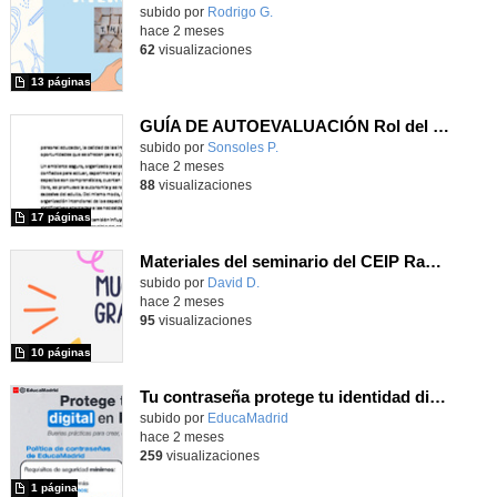
Contenido educativo.
subido por
Rodrigo G.
-
hace 2 meses
62
visualizaciones
13 páginas
GUÍA DE AUTOEVALUACIÓN Rol del personal educador como acompañantes del juego
Contenido educativo.
subido por
Sonsoles P.
-
hace 2 meses
88
visualizaciones
17 páginas
Materiales del seminario del CEIP Ramón Linacero
Contenido educativo.
subido por
David D.
-
hace 2 meses
95
visualizaciones
10 páginas
Tu contraseña protege tu identidad digital en EducaMadrid
subido por
EducaMadrid
-
hace 2 meses
259
visualizaciones
1 página