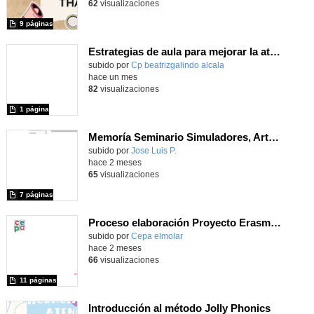
62
visualizaciones
9 páginas
Estrategias de aula para mejorar la atención y la gestión emocional
Contenido educativo.
subido por
Cp beatrizgalindo alcala
-
hace un mes
82
visualizaciones
1 página
Memoría Seminario Simuladores, Arte y Modelización con Geogebra
Contenido educativo.
subido por
Jose Luis P.
-
hace 2 meses
65
visualizaciones
7 páginas
Proceso elaboración Proyecto Erasmus+ para CEPA
Contenido educativo.
subido por
Cepa elmolar
-
hace 2 meses
66
visualizaciones
11 páginas
Introducción al método Jolly Phonics