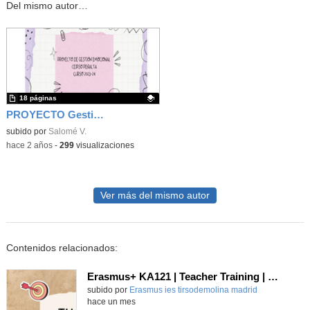
Del mismo autor…
18 páginas
PROYECTO Gestión Emocional Peñalta
Contenido educativo.
subido por
Salomé V.
-
hace 2 años
-
299
visualizaciones
Ver más del mismo autor
Contenidos relacionados:
Erasmus+ KA121 | Teacher Training | Flipped Classroom and Management Solutions | Berlin 2024
Contenido educativo.
subido por
Erasmus ies tirsodemolina madrid
-
hace un mes