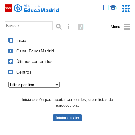
Mediateca de EducaMadrid
Saltar navegación
Servic
Educa
Palabra o frase:
Búsqueda avanzada
Ayuda
(en
ventana
Inicio
nueva)
Canal EducaMadrid
Últimos contenidos
Centros
Tipo de contenido:
Inicia sesión para aportar contenidos, crear listas de
reproducción...
Iniciar sesión