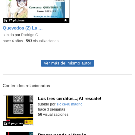
17 páginas
Quevedos (2) La mujer en la ciencia
Contenido educativo.
subido por
Rodrigo G.
-
hace 4 años
-
593
visualizaciones
Ver más del mismo autor
Contenidos relacionados:
Los tres cerditos...¡Al rescate!
subido por
Tic ce40 madrid
-
hace 3 semanas
56
visualizaciones
6 páginas