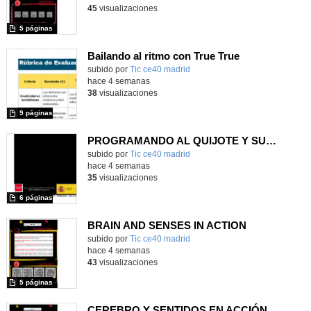
45
visualizaciones
5 páginas
Bailando al ritmo con True True
subido por
Tic ce40 madrid
-
hace 4 semanas
38
visualizaciones
9 páginas
PROGRAMANDO AL QUIJOTE Y SUS MOLINOS
subido por
Tic ce40 madrid
-
hace 4 semanas
35
visualizaciones
6 páginas
BRAIN AND SENSES IN ACTION
subido por
Tic ce40 madrid
-
hace 4 semanas
43
visualizaciones
5 páginas
CEREBRO Y SENTIDOS EN ACCIÓN