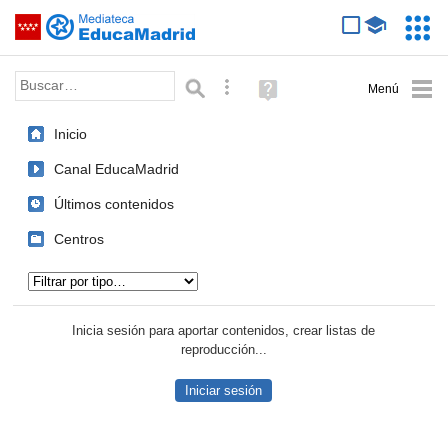
Mediateca de EducaMadrid
Saltar navegación
Servic
Educa
Palabra o frase:
Búsqueda avanzada
Ayuda
(en
ventana
Inicio
nueva)
Canal EducaMadrid
Últimos contenidos
Centros
Tipo de contenido:
Inicia sesión para aportar contenidos, crear listas de
reproducción...
Iniciar sesión