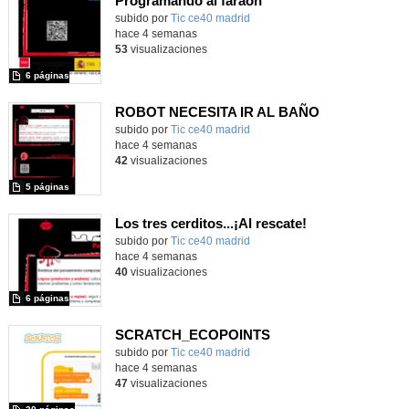
Programando al faraón
subido por
Tic ce40 madrid
-
hace 4 semanas
53
visualizaciones
6 páginas
ROBOT NECESITA IR AL BAÑO
subido por
Tic ce40 madrid
-
hace 4 semanas
42
visualizaciones
5 páginas
Los tres cerditos...¡Al rescate!
subido por
Tic ce40 madrid
-
hace 4 semanas
40
visualizaciones
6 páginas
SCRATCH_ECOPOINTS
subido por
Tic ce40 madrid
-
hace 4 semanas
47
visualizaciones