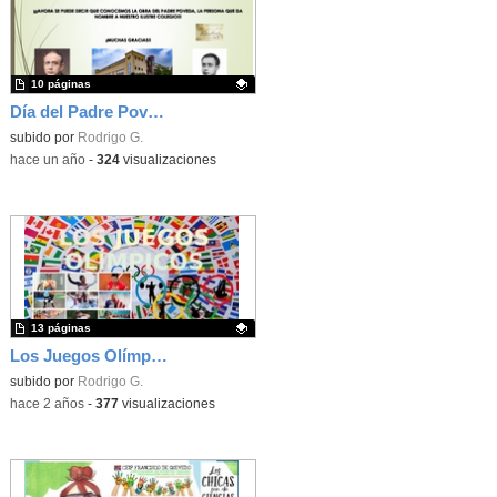
10 páginas
Día del Padre Poveda
Contenido educativo.
subido por
Rodrigo G.
-
hace un año
-
324
visualizaciones
13 páginas
Los Juegos Olímpicos
Contenido educativo.
subido por
Rodrigo G.
-
hace 2 años
-
377
visualizaciones