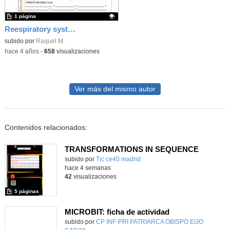
1 página
Reespiratory system
Contenido educativo.
subido por
Raquel M.
-
hace 4 años
-
658
visualizaciones
Ver más del mismo autor
Contenidos relacionados:
TRANSFORMATIONS IN SEQUENCE
subido por
Tic ce40 madrid
-
hace 4 semanas
42
visualizaciones
5 páginas
MICROBIT: ficha de actividad
Contenido educativo.
subido por
CP INF-PRI PATRIARCA OBISPO EIJO