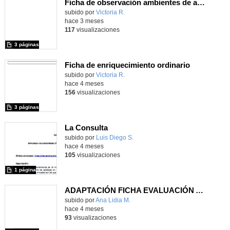
Ficha de observación ambientes de aprendizaje
subido por
Victoria R.
-
hace 3 meses
117
visualizaciones
3 páginas
Ficha de enriquecimiento ordinario
subido por
Victoria R.
-
hace 4 meses
156
visualizaciones
3 páginas
La Consulta
Contenido educativo.
subido por
Luis Diego S.
-
hace 4 meses
105
visualizaciones
1 página
ADAPTACIÓN FICHA EVALUACIÓN ALUMNOS 1º EN NIVEL DE 6º
Contenido educativo.
subido por
Ana Lidia M.
-
hace 4 meses
93
visualizaciones