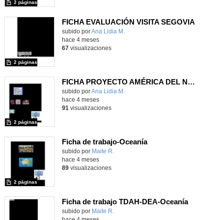
2 páginas
FICHA EVALUACIÓN VISITA SEGOVIA
Contenido educativo.
subido por
Ana Lidia M.
-
hace 4 meses
67
visualizaciones
2 páginas
FICHA PROYECTO AMÉRICA DEL NORTE
Contenido educativo.
subido por
Ana Lidia M.
-
hace 4 meses
91
visualizaciones
2 páginas
Ficha de trabajo-Oceanía
Contenido educativo.
subido por
Maite R.
-
hace 4 meses
89
visualizaciones
2 páginas
Ficha de trabajo TDAH-DEA-Oceanía
Contenido educativo.
subido por
Maite R.
-
hace 4 meses