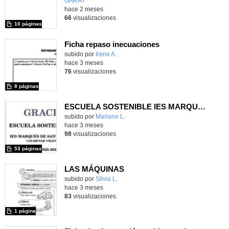
GARAY
-
hace 2 meses
66
visualizaciones
10 páginas
Ficha repaso inecuaciones
Contenido educativo.
subido por
Irene A.
-
hace 3 meses
76
visualizaciones
8 páginas
ESCUELA SOSTENIBLE IES MARQUÉS DE SANTILLANA 2026
Contenido educativo.
subido por
Mariano L.
-
hace 3 meses
98
visualizaciones
53 páginas
LAS MÁQUINAS
Contenido educativo.
subido por
Silvia L.
-
hace 3 meses
83
visualizaciones
1 página