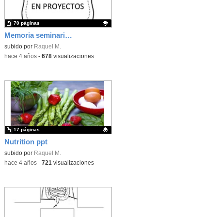
70 páginas
Memoria seminario ABP 21-22 Virgen de los Remedios
Contenido educativo.
subido por
Raquel M.
-
hace 4 años
-
678
visualizaciones
17 páginas
Nutrition ppt
Contenido educativo.
subido por
Raquel M.
-
hace 4 años
-
721
visualizaciones