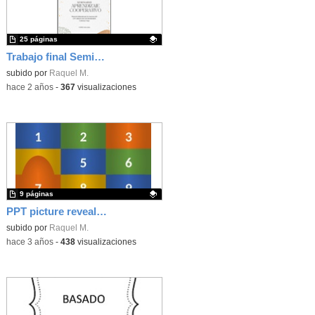
25 páginas
Trabajo final Seminario Aprendizaje Cooperativo
Contenido educativo.
subido por
Raquel M.
-
hace 2 años
-
367
visualizaciones
9 páginas
PPT picture reveal food
Contenido educativo.
subido por
Raquel M.
-
hace 3 años
-
438
visualizaciones