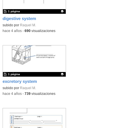
1 página
digestive system
Contenido educativo.
subido por
Raquel M.
-
hace 4 años
-
690
visualizaciones
1 página
excretory system
Contenido educativo.
subido por
Raquel M.
-
hace 4 años
-
739
visualizaciones