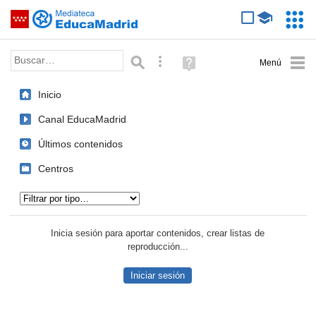
Mediateca de EducaMadrid
Saltar navegación
Servic
Educa
Palabra o frase:
Búsqueda avanzada
Ayuda
(en
ventana
Inicio
nueva)
Canal EducaMadrid
Últimos contenidos
Centros
Tipo de contenido:
Inicia sesión para aportar contenidos, crear listas de
reproducción...
Iniciar sesión