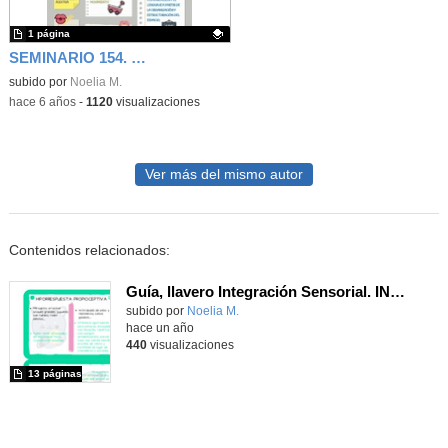
1 página
SEMINARIO 154. Entornos facilitadores de la comunicación y el lenguaje en escuelas de Ed.Infantil. EAT Coslada_San Fernando
Contenido educativo.
subido por
Noelia M.
-
hace 6 años
-
1120
visualizaciones
Ver más del mismo autor
Contenidos relacionados:
Guía, llavero Integración Sensorial. INTEGRACIÓN SENSORIAL. ADAPTACIÓN DEL ENTORNO ESCOLAR EN EL PRIMER CICLO DE ED.INFANTIL. Seminario E_0116. EOEP de Atención Temprana, San Fernando Coslada.
Contenido educativo.
subido por
Noelia M.
-
hace un año
440
visualizaciones
13 páginas