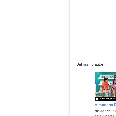
Del mismo autor…
4.36 MBytes
Almudena Ra
Contenido educ
subido por
Cp 