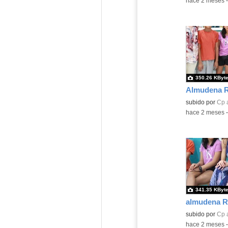
-
hace 2 meses
350.26 KByt
Almudena Ra
Contenido educ
subido por
Cp 
-
hace 2 meses
341.35 KByt
almudena Ra
Contenido educ
subido por
Cp 
-
hace 2 meses