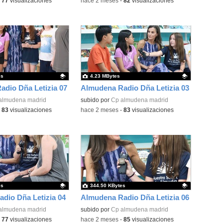
-
77
visualizaciones
-
hace 2 meses
-
82
visualizaciones
es
4.23 MBytes
dio Dña Letizia 07
Almudena Radio Dña Letizia 03
ativo.
almudena madrid
Contenido educativo.
subido por
Cp almudena madrid
-
83
visualizaciones
-
hace 2 meses
-
83
visualizaciones
es
344.50 KBytes
dio Dña Letizia 04
Almudena Radio Dña Letizia 06
ativo.
almudena madrid
Contenido educativo.
subido por
Cp almudena madrid
-
77
visualizaciones
-
hace 2 meses
-
85
visualizaciones