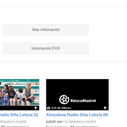
Más información
Información EXIF
415.06 KBytes
dio Dña Letizia 02
Almudena Radio Dña Letizia 08
ativo.
almudena madrid
Contenido educativo.
subido por
Cp almudena madrid