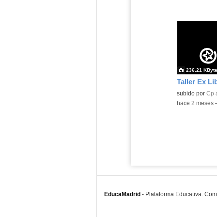
236.21 KByt
Taller Ex Li
Contenido educ
subido por
Cp 
-
hace 2 meses
EducaMadrid
-
Plataforma Educativa. Co