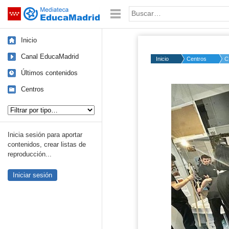
Mediateca de EducaMadrid
Saltar navegación
Palabra o frase:
Inicio
Canal EducaMadrid
Inicio
Centros
C
Últimos contenidos
Centros
Tipo de contenido:
Inicia sesión para aportar
contenidos, crear listas de
reproducción...
Iniciar sesión