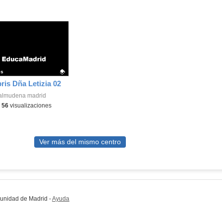
es
bris Dña Letizia 02
ativo.
almudena madrid
-
56
visualizaciones
Ver más del mismo centro
munidad de Madrid
-
Ayuda
(en ventana nueva)