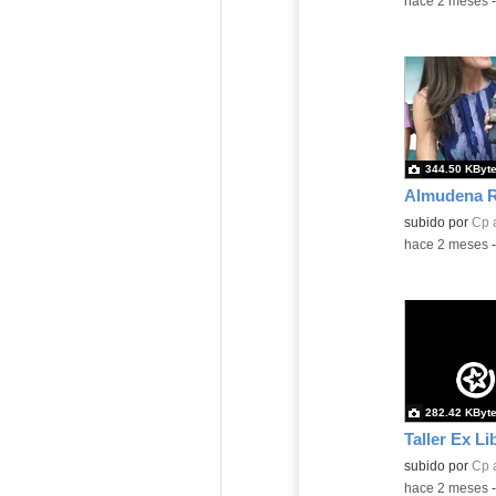
-
hace 2 meses
344.50 KByt
Almudena Ra
Contenido educ
subido por
Cp 
-
hace 2 meses
282.42 KByt
Taller Ex Li
Contenido educ
subido por
Cp 
-
hace 2 meses