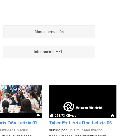
Más información
Información EXIF
278.73 KBytes
bris Dña Letizia 01
Taller Ex Libris Dña Letizia 06
ativo.
almudena madrid
Contenido educativo.
subido por
Cp almudena madrid