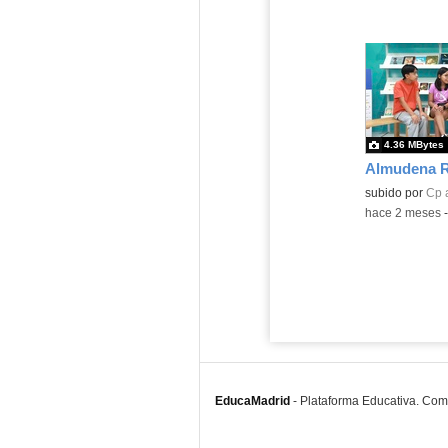
4.36 MBytes
Almudena Ra
Contenido educ
subido por
Cp 
-
hace 2 meses
EducaMadrid
-
Plataforma Educativa. Co