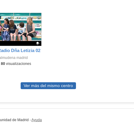
dio Dña Letizia 02
ativo.
almudena madrid
-
80
visualizaciones
Ver más del mismo centro
munidad de Madrid
-
Ayuda
(en ventana nueva)