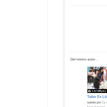
Del mismo autor…
2.64 MBytes
Taller Ex Li
Contenido educ
subido por
Cp 