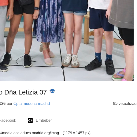
 Dña Letizia 07
-
Contenido
educativo
026
por
Cp almudena madrid
85
visualizac
Facebook
Embeber
(1179 x 1457 px)