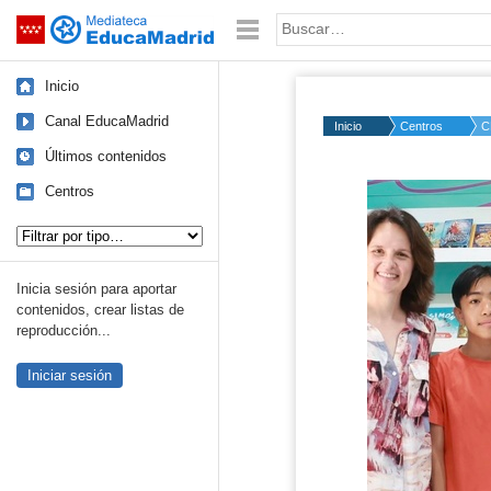
Mediateca de EducaMadrid
Saltar navegación
Palabra o frase:
Inicio
Canal EducaMadrid
Inicio
Centros
C
Últimos contenidos
Centros
Tipo de contenido:
Inicia sesión para aportar
contenidos, crear listas de
reproducción...
Iniciar sesión