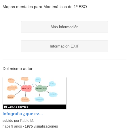
Mapas mentales para Maetmáticas de 1º ESO.
Más información
Información EXIF
Del mismo autor…
115.43 KBytes
Infografía ¿qué evaluamos?
subido por
Pablo M.
-
hace 9 años
-
1975
visualizaciones