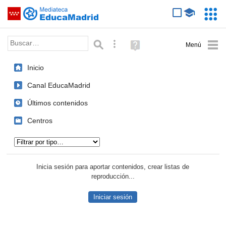
Mediateca de EducaMadrid
Saltar navegación
Servic
Educa
Palabra o frase:
Búsqueda avanzada
Ayuda
(en
ventana
Inicio
nueva)
Canal EducaMadrid
Últimos contenidos
Centros
Tipo de contenido:
Inicia sesión para aportar contenidos, crear listas de
reproducción...
Iniciar sesión