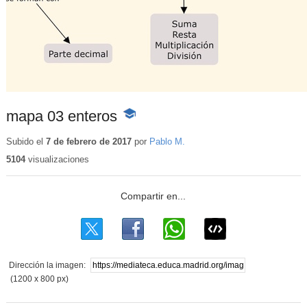
mapa 03 enteros
-
Contenido
educativo
Subido el
7 de febrero de 2017
por
Pablo M.
5104
visualizaciones
Dirección la imagen:
(1200 x 800 px)