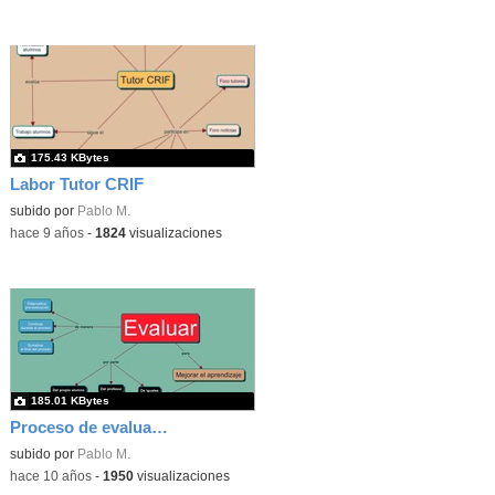
175.43 KBytes
Labor Tutor CRIF
subido por
Pablo M.
-
hace 9 años
-
1824
visualizaciones
185.01 KBytes
Proceso de evaluación
subido por
Pablo M.
-
hace 10 años
-
1950
visualizaciones