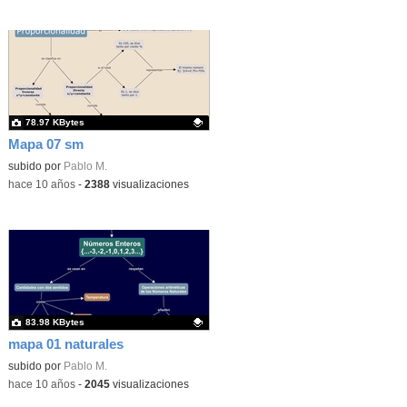
78.97 KBytes
Mapa 07 sm
Contenido educativo.
subido por
Pablo M.
-
hace 10 años
-
2388
visualizaciones
83.98 KBytes
mapa 01 naturales
Contenido educativo.
subido por
Pablo M.
-
hace 10 años
-
2045
visualizaciones