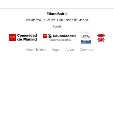
EducaMadrid
-
Plataforma Educativa. Comunidad de Madrid
-
Ayuda
(en ventana nueva)
Certificación
Buzón
de
anónim
conformidad
del Pla
con el
Regiona
Esquema
contra l
Nacional de
Accesibilidad
Mapa
web
Aviso
legal
Contacto
Drogas 
Seguridad
la
(categoría
Comunid
MEDIA). El
de Madr
documento
se abrirá en
ventana
nueva.