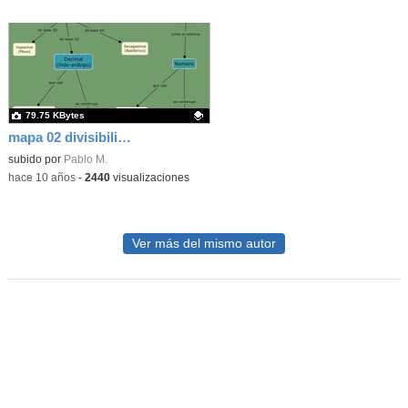
79.75 KBytes
mapa 02 divisibilidad
Contenido educativo.
subido por
Pablo M.
-
hace 10 años
-
2440
visualizaciones
Ver más del mismo autor