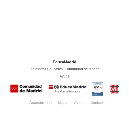
EducaMadrid
-
Plataforma Educativa. Comunidad de Madrid
-
Ayuda
(en ventana nueva)
Certificación
Buzón
de
anónim
conformidad
del Pla
con el
Regiona
Esquema
contra l
Nacional de
Accesibilidad
Mapa
web
Aviso
legal
Contacto
Drogas 
Seguridad
la
(categoría
Comunid
MEDIA). El
de Madr
documento
se abrirá en
ventana
nueva.