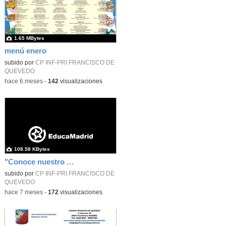
1.65 MBytes
menú enero
subido por
CP INF-PRI FRANCISCO DE
QUEVEDO
-
hace 6 meses
-
142
visualizaciones
108.58 KBytes
"Conoce nuestro Cole"
subido por
CP INF-PRI FRANCISCO DE
QUEVEDO
-
hace 7 meses
-
172
visualizaciones