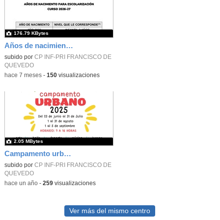
176.79 KBytes
Años de nacimiento. Admisión 26-27
subido por
CP INF-PRI FRANCISCO DE
QUEVEDO
-
hace 7 meses
-
150
visualizaciones
2.05 MBytes
Campamento urbano
subido por
CP INF-PRI FRANCISCO DE
QUEVEDO
-
hace un año
-
259
visualizaciones
Ver más del mismo centro