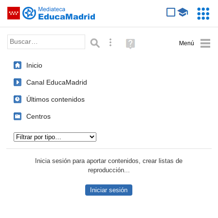
Mediateca de EducaMadrid
Saltar navegación
Servic
Educa
Palabra o frase:
Búsqueda avanzada
Ayuda
(en
ventana
Inicio
nueva)
Canal EducaMadrid
Últimos contenidos
Centros
Tipo de contenido:
Inicia sesión para aportar contenidos, crear listas de
reproducción...
Iniciar sesión