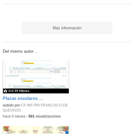
Más información
Del mismo autor…
212.59 KBytes
Plazas escolares vacantes. Curso 26-27
subido por
CP INF-PRI FRANCISCO DE
QUEVEDO
-
hace 5 meses
-
501
visualizaciones