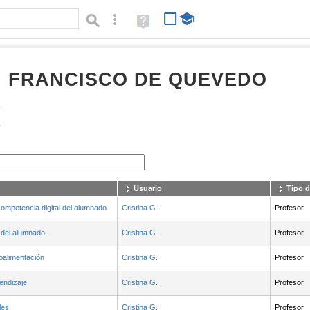
Búsqueda avanzada
Ayuda
(en
ventana
nueva)
RI FRANCISCO DE QUEVEDO
Tipo de contenido:
Usuario
Tipo d
competencia digital del alumnado
Cristina G.
Profesor
del alumnado.
Cristina G.
Profesor
roalimentación
Cristina G.
Profesor
endizaje
Cristina G.
Profesor
les
Cristina G.
Profesor