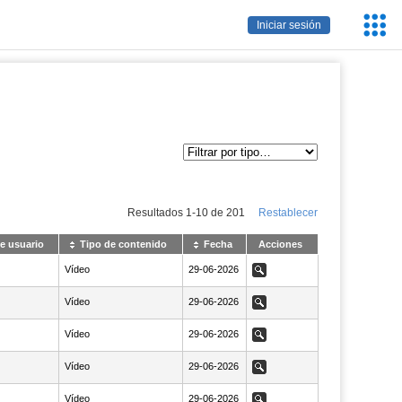
Servic
Iniciar sesión
Educa
Resultados
1
-
10
de
201
Restablecer
e usuario
Tipo de contenido
Fecha
Acciones
Vídeo
NaN29-06-2026
29-06-2026
Ver
Vídeo
NaN29-06-2026
29-06-2026
Ver
Vídeo
NaN29-06-2026
29-06-2026
Ver
Vídeo
NaN29-06-2026
29-06-2026
Ver
Vídeo
NaN29-06-2026
29-06-2026
Ver