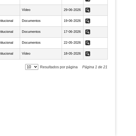
Vídeo
NaN29-06-2026
29-06-2026
Ver
titucional
Documentos
NaN19-06-2026
19-06-2026
Ver
titucional
Documentos
NaN17-06-2026
17-06-2026
Ver
titucional
Documentos
NaN22-05-2026
22-05-2026
Ver
titucional
Vídeo
NaN18-05-2026
18-05-2026
Ver
Resultados por página
Página
1
de
21