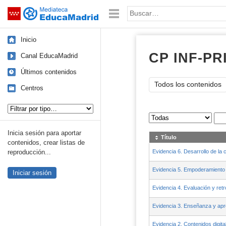
Mediateca de EducaMadrid
Saltar navegación
Palabra o frase:
Inicio
CP INF-P
Canal EducaMadrid
Últimos contenidos
Todos los contenidos
Centros
Tipo de contenido:
Sus archivos
:
Inicia sesión para aportar
Título
contenidos, crear listas de
Evidencia 6. Desarrollo de la 
reproducción...
Evidencia 5. Empoderamiento 
Iniciar sesión
Evidencia 4. Evaluación y ret
Evidencia 3. Enseñanza y apr
Evidencia 2. Contenidos digita