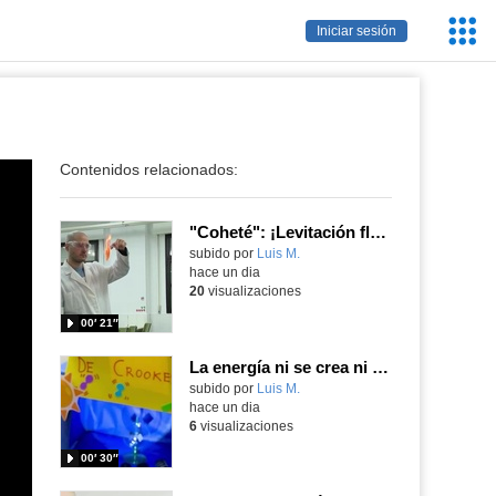
Servic
Iniciar sesión
Educa
Contenidos relacionados:
"Coheté": ¡Levitación flamígera!
Contenido educativo.
subido por
Luis M.
-
hace un dia
20
visualizaciones
00′ 21″
La energía ni se crea ni se destruye... ¡se experimenta! El Tierno en la Feria Madrid es Ciencia 2026
Contenido educativo.
subido por
Luis M.
-
hace un dia
6
visualizaciones
00′ 30″