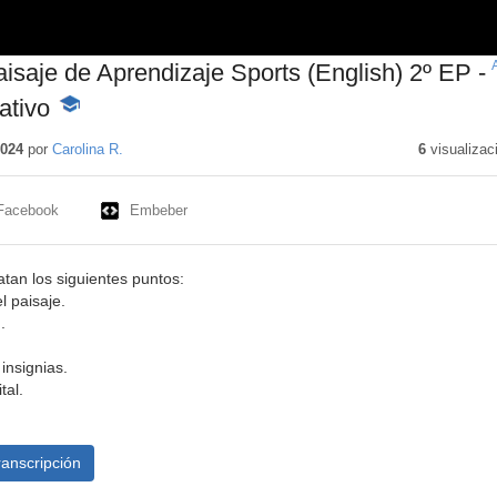
isaje de Aprendizaje Sports (English) 2º EP -
ativo
-
Contenido
educativo
2024
por
Carolina R.
6
visualizac
Facebook
Embeber
atan los siguientes puntos:
l paisaje.
.
insignias.
tal.
ranscripción