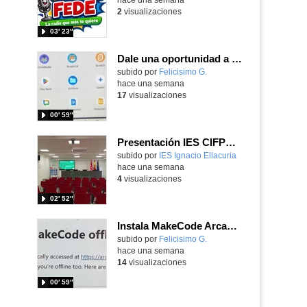
2
visualizaciones
03′ 23″
Dale una oportunidad a los Chromebooks y utiliza un proyector para realizar talleres si no tienes pantallas táctiles
Contenido educativo.
subido por
Felicisimo G.
-
hace una semana
17
visualizaciones
00′ 59″
Presentación IES CIFPD Ignacio Ellacuría
Contenido educativo.
subido por
IES Ignacio Ellacuria
-
hace una semana
4
visualizaciones
02′ 52″
Instala MakeCode Arcade para trabajar offline en tu tablet, ordenador, Chromebook
Contenido educativo.
subido por
Felicisimo G.
-
hace una semana
14
visualizaciones
00′ 59″