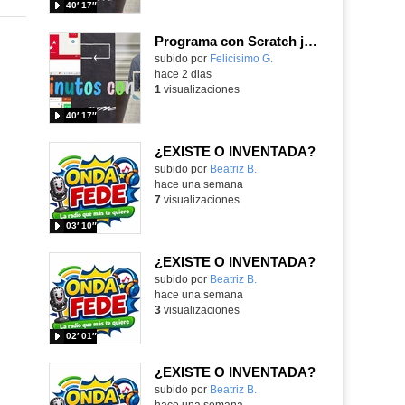
40′ 17″
Programa con Scratch juegos con los partidos del mundial 2026 ganados por España
Contenido educativo.
subido por
Felicisimo G.
-
hace 2 dias
1
visualizaciones
40′ 17″
¿EXISTE O INVENTADA?
Contenido educativo.
subido por
Beatriz B.
-
hace una semana
7
visualizaciones
03′ 10″
¿EXISTE O INVENTADA?
Contenido educativo.
subido por
Beatriz B.
-
hace una semana
3
visualizaciones
02′ 01″
¿EXISTE O INVENTADA?
Contenido educativo.
subido por
Beatriz B.
-
hace una semana