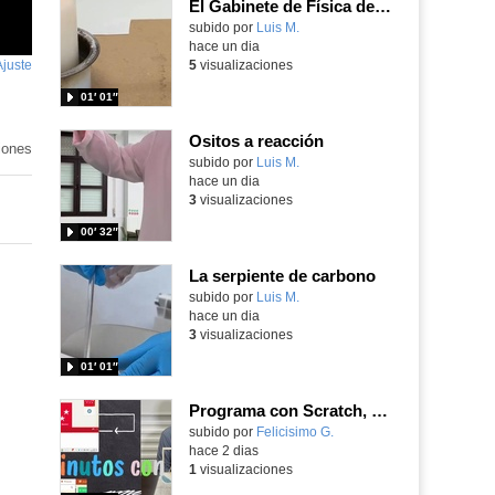
El Gabinete de Física del IES Enrique Tierno Galván de Parla (Curso 25-26)
Contenido educativo.
subido por
Luis M.
-
hace un dia
Ajuste
de
5
visualizaciones
pantalla
01′ 01″
Ositos a reacción
iones
Contenido educativo.
subido por
Luis M.
-
hace un dia
3
visualizaciones
00′ 32″
La serpiente de carbono
Contenido educativo.
subido por
Luis M.
-
hace un dia
3
visualizaciones
01′ 01″
Programa con Scratch, 8 diferentes juegos para vivir la emoción de los partidos de España en el mundial 2026
Contenido educativo.
subido por
Felicisimo G.
-
hace 2 dias
1
visualizaciones