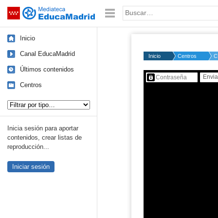
Mediateca de EducaMadrid
Saltar navegación
Palabra o frase:
Inicio
Canal EducaMadrid
Inicio
Centros
C
Últimos contenidos
Contenido protegido…
Centros
Tipo de contenido:
Inicia sesión para aportar
contenidos, crear listas de
reproducción...
Iniciar sesión