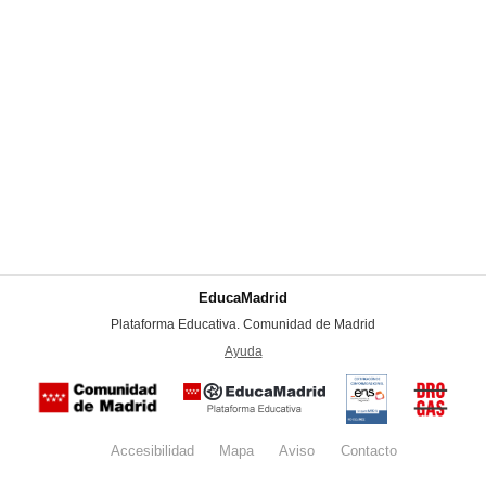
EducaMadrid
-
Plataforma Educativa. Comunidad de Madrid
-
Ayuda
(en ventana nueva)
Certificación
Buzón
de
anónim
conformidad
del Pla
con el
Regiona
Esquema
contra l
Nacional de
Accesibilidad
Mapa
web
Aviso
legal
Contacto
Drogas 
Seguridad
la
(categoría
Comunid
MEDIA). El