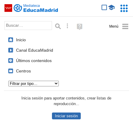
Mediateca de EducaMadrid
Saltar navegación
Servic
Educa
Palabra o frase:
Búsqueda avanzada
Ayuda
(en
ventana
Inicio
nueva)
Canal EducaMadrid
Últimos contenidos
Centros
Tipo de contenido:
Inicia sesión para aportar contenidos, crear listas de
reproducción...
Iniciar sesión