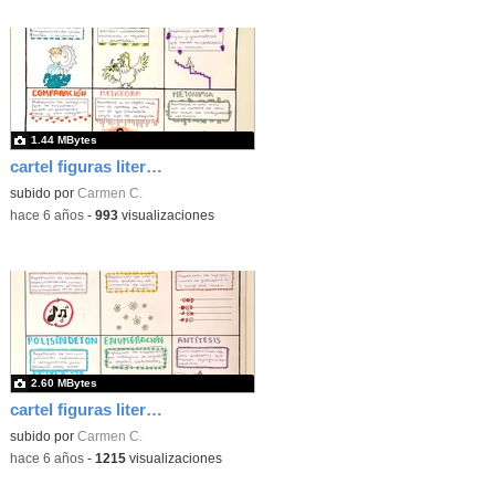
1.44 MBytes
cartel figuras literarias01
subido por
Carmen C.
-
hace 6 años
-
993
visualizaciones
2.60 MBytes
cartel figuras literarias00
subido por
Carmen C.
-
hace 6 años
-
1215
visualizaciones