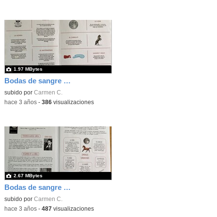
1.97 MBytes
Bodas de sangre L. Labanda
subido por
Carmen C.
-
hace 3 años
-
386
visualizaciones
2.67 MBytes
Bodas de sangre D. Labanda
subido por
Carmen C.
-
hace 3 años
-
487
visualizaciones