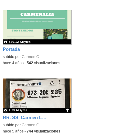
520.12 KBytes
Portada
subido por
Carmen C.
-
hace 4 años
-
542
visualizaciones
1.79 MBytes
RR. SS. Carmen Laforet
Contenido educativo.
subido por
Carmen C.
-
hace 5 años
-
744
visualizaciones