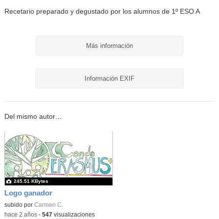
Recetario preparado y degustado por los alumnos de 1º ESO A
Más información
Información EXIF
Del mismo autor…
245.51 KBytes
Logo ganador
subido por
Carmen C.
-
hace 2 años
-
547
visualizaciones