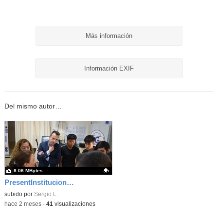
Más información
Información EXIF
Del mismo autor…
8.06 MBytes
PresentInstitucional 7
Contenido educativo.
subido por
Sergio L.
-
hace 2 meses
-
41
visualizaciones