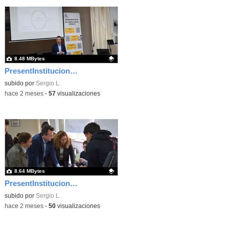
8.48 MBytes
PresentInstitucional 1
Contenido educativo.
subido por
Sergio L.
-
hace 2 meses
-
57
visualizaciones
8.64 MBytes
PresentInstitucional 6
Contenido educativo.
subido por
Sergio L.
-
hace 2 meses
-
50
visualizaciones