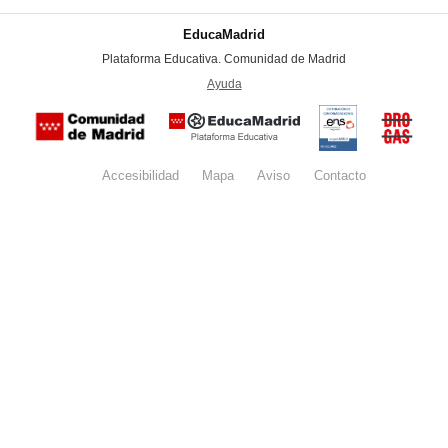
EducaMadrid
-
Plataforma Educativa. Comunidad de Madrid
-
Ayuda
(en ventana nueva)
Certificación
Buzón
de
anónim
conformidad
del Pla
con el
Regiona
Esquema
contra l
Nacional de
Accesibilidad
Mapa
web
Aviso
legal
Contacto
Drogas 
Seguridad
la
(categoría
Comunid
MEDIA). El
de Madr
documento
se abrirá en
ventana
nueva.