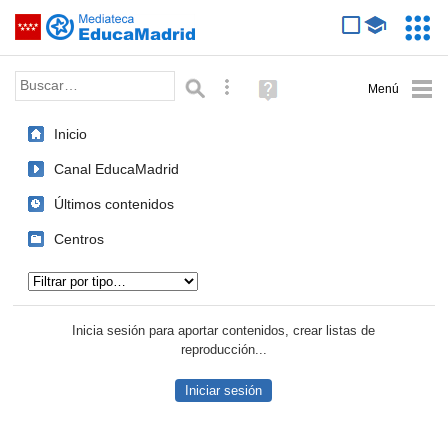
Mediateca de EducaMadrid
Saltar navegación
Servic
Educa
Palabra o frase:
Búsqueda avanzada
Ayuda
(en
ventana
Inicio
nueva)
Canal EducaMadrid
Últimos contenidos
Centros
Tipo de contenido:
Inicia sesión para aportar contenidos, crear listas de
reproducción...
Iniciar sesión