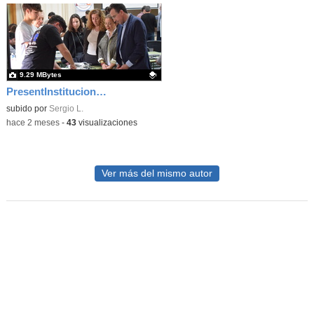
9.29 MBytes
PresentInstitucional 4
Contenido educativo.
subido por
Sergio L.
-
hace 2 meses
-
43
visualizaciones
Ver más del mismo autor