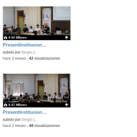
8.50 MBytes
PresentInstitucional 3
Contenido educativo.
subido por
Sergio L.
-
hace 2 meses
-
42
visualizaciones
8.47 MBytes
PresentInstitucional 5
Contenido educativo.
subido por
Sergio L.
-
hace 2 meses
-
49
visualizaciones